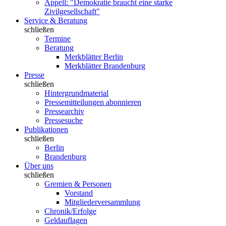
Appell: "Demokratie braucht eine starke
Zivilgesellschaft"
Service & Beratung
schließen
Termine
Beratung
Merkblätter Berlin
Merkblätter Brandenburg
Presse
schließen
Hintergrundmaterial
Pressemitteilungen abonnieren
Pressearchiv
Pressesuche
Publikationen
schließen
Berlin
Brandenburg
Über uns
schließen
Gremien & Personen
Vorstand
Mitgliederversammlung
Chronik/Erfolge
Geldauflagen