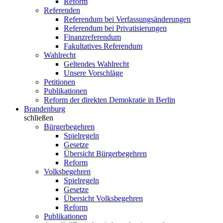
Reform
Referenden
Referendum bei Verfassungsänderungen
Referendum bei Privatisierungen
Finanzreferendum
Fakultatives Referendum
Wahlrecht
Geltendes Wahlrecht
Unsere Vorschläge
Petitionen
Publikationen
Reform der direkten Demokratie in Berlin
Brandenburg
schließen
Bürgerbegehren
Spielregeln
Gesetze
Übersicht Bürgerbegehren
Reform
Volksbegehren
Spielregeln
Gesetze
Übersicht Volksbegehren
Reform
Publikationen