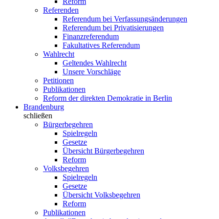
Reform
Referenden
Referendum bei Verfassungsänderungen
Referendum bei Privatisierungen
Finanzreferendum
Fakultatives Referendum
Wahlrecht
Geltendes Wahlrecht
Unsere Vorschläge
Petitionen
Publikationen
Reform der direkten Demokratie in Berlin
Brandenburg
schließen
Bürgerbegehren
Spielregeln
Gesetze
Übersicht Bürgerbegehren
Reform
Volksbegehren
Spielregeln
Gesetze
Übersicht Volksbegehren
Reform
Publikationen