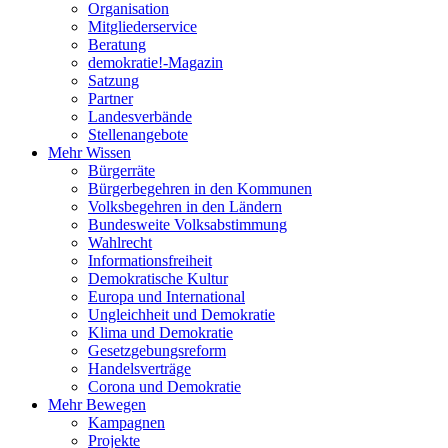
Organisation
Mitgliederservice
Beratung
demokratie!-Magazin
Satzung
Partner
Landesverbände
Stellenangebote
Mehr Wissen
Bürgerräte
Bürgerbegehren in den Kommunen
Volksbegehren in den Ländern
Bundesweite Volksabstimmung
Wahlrecht
Informationsfreiheit
Demokratische Kultur
Europa und International
Ungleichheit und Demokratie
Klima und Demokratie
Gesetzgebungsreform
Handelsverträge
Corona und Demokratie
Mehr Bewegen
Kampagnen
Projekte