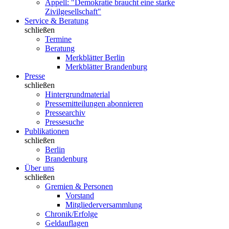
Appell: "Demokratie braucht eine starke
Zivilgesellschaft"
Service & Beratung
schließen
Termine
Beratung
Merkblätter Berlin
Merkblätter Brandenburg
Presse
schließen
Hintergrundmaterial
Pressemitteilungen abonnieren
Pressearchiv
Pressesuche
Publikationen
schließen
Berlin
Brandenburg
Über uns
schließen
Gremien & Personen
Vorstand
Mitgliederversammlung
Chronik/Erfolge
Geldauflagen