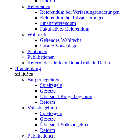
Reform
Referenden
Referendum bei Verfassungsänderungen
Referendum bei Privatisierungen
Finanzreferendum
Fakultatives Referendum
Wahlrecht
Geltendes Wahlrecht
Unsere Vorschläge
Petitionen
Publikationen
Reform der direkten Demokratie in Berlin
Brandenburg
schließen
Bürgerbegehren
Spielregeln
Gesetze
Übersicht Bürgerbegehren
Reform
Volksbegehren
Spielregeln
Gesetze
Übersicht Volksbegehren
Reform
Publikationen