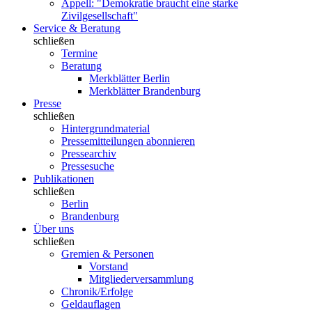
Appell: "Demokratie braucht eine starke
Zivilgesellschaft"
Service & Beratung
schließen
Termine
Beratung
Merkblätter Berlin
Merkblätter Brandenburg
Presse
schließen
Hintergrundmaterial
Pressemitteilungen abonnieren
Pressearchiv
Pressesuche
Publikationen
schließen
Berlin
Brandenburg
Über uns
schließen
Gremien & Personen
Vorstand
Mitgliederversammlung
Chronik/Erfolge
Geldauflagen