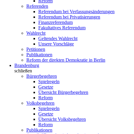
Reform
Referenden
Referendum bei Verfassungsänderungen
Referendum bei Privatisierungen
Finanzreferendum
Fakultatives Referendum
Wahlrecht
Geltendes Wahlrecht
Unsere Vorschläge
Petitionen
Publikationen
Reform der direkten Demokratie in Berlin
Brandenburg
schließen
Bürgerbegehren
Spielregeln
Gesetze
Übersicht Bürgerbegehren
Reform
Volksbegehren
Spielregeln
Gesetze
Übersicht Volksbegehren
Reform
Publikationen