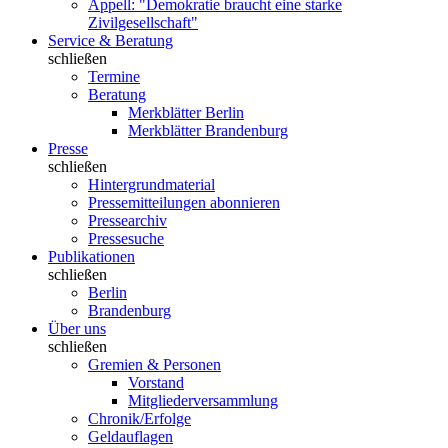
Appell: "Demokratie braucht eine starke
Zivilgesellschaft"
Service & Beratung
schließen
Termine
Beratung
Merkblätter Berlin
Merkblätter Brandenburg
Presse
schließen
Hintergrundmaterial
Pressemitteilungen abonnieren
Pressearchiv
Pressesuche
Publikationen
schließen
Berlin
Brandenburg
Über uns
schließen
Gremien & Personen
Vorstand
Mitgliederversammlung
Chronik/Erfolge
Geldauflagen