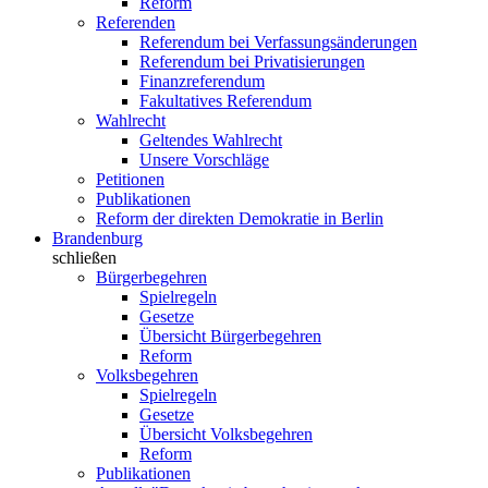
Reform
Referenden
Referendum bei Verfassungsänderungen
Referendum bei Privatisierungen
Finanzreferendum
Fakultatives Referendum
Wahlrecht
Geltendes Wahlrecht
Unsere Vorschläge
Petitionen
Publikationen
Reform der direkten Demokratie in Berlin
Brandenburg
schließen
Bürgerbegehren
Spielregeln
Gesetze
Übersicht Bürgerbegehren
Reform
Volksbegehren
Spielregeln
Gesetze
Übersicht Volksbegehren
Reform
Publikationen