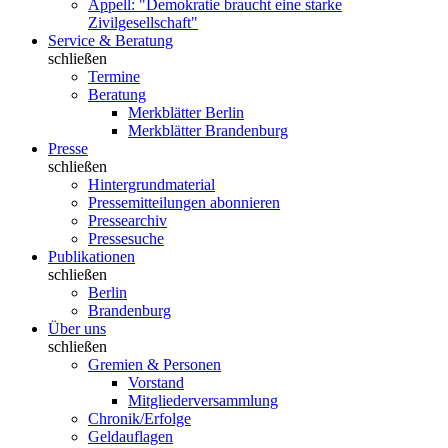
Appell: "Demokratie braucht eine starke
Zivilgesellschaft"
Service & Beratung
schließen
Termine
Beratung
Merkblätter Berlin
Merkblätter Brandenburg
Presse
schließen
Hintergrundmaterial
Pressemitteilungen abonnieren
Pressearchiv
Pressesuche
Publikationen
schließen
Berlin
Brandenburg
Über uns
schließen
Gremien & Personen
Vorstand
Mitgliederversammlung
Chronik/Erfolge
Geldauflagen