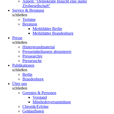
Appell: "Demokratie braucht eine starke
Zivilgesellschaft"
Service & Beratung
schließen
Termine
Beratung
Merkblätter Berlin
Merkblätter Brandenburg
Presse
schließen
Hintergrundmaterial
Pressemitteilungen abonnieren
Pressearchiv
Pressesuche
Publikationen
schließen
Berlin
Brandenburg
Über uns
schließen
Gremien & Personen
Vorstand
Mitgliederversammlung
Chronik/Erfolge
Geldauflagen