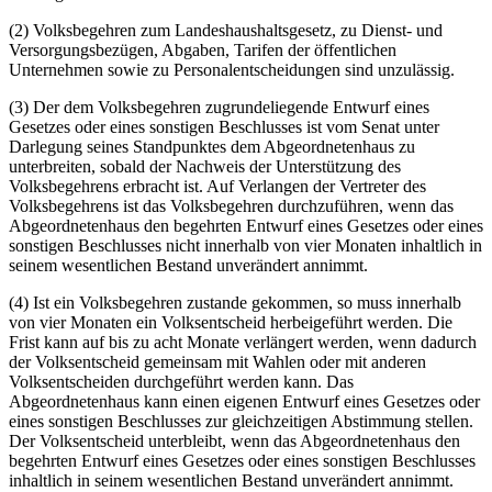
(2) Volksbegehren zum Landeshaushaltsgesetz, zu Dienst- und
Versorgungsbezügen, Abgaben, Tarifen der öffentlichen
Unternehmen sowie zu Personalentscheidungen sind unzulässig.
(3) Der dem Volksbegehren zugrundeliegende Entwurf eines
Gesetzes oder eines sonstigen Beschlusses ist vom Senat unter
Darlegung seines Standpunktes dem Abgeordnetenhaus zu
unterbreiten, sobald der Nachweis der Unterstützung des
Volksbegehrens erbracht ist. Auf Verlangen der Vertreter des
Volksbegehrens ist das Volksbegehren durchzuführen, wenn das
Abgeordnetenhaus den begehrten Entwurf eines Gesetzes oder eines
sonstigen Beschlusses nicht innerhalb von vier Monaten inhaltlich in
seinem wesentlichen Bestand unverändert annimmt.
(4) Ist ein Volksbegehren zustande gekommen, so muss innerhalb
von vier Monaten ein Volksentscheid herbeigeführt werden. Die
Frist kann auf bis zu acht Monate verlängert werden, wenn dadurch
der Volksentscheid gemeinsam mit Wahlen oder mit anderen
Volksentscheiden durchgeführt werden kann. Das
Abgeordnetenhaus kann einen eigenen Entwurf eines Gesetzes oder
eines sonstigen Beschlusses zur gleichzeitigen Abstimmung stellen.
Der Volksentscheid unterbleibt, wenn das Abgeordnetenhaus den
begehrten Entwurf eines Gesetzes oder eines sonstigen Beschlusses
inhaltlich in seinem wesentlichen Bestand unverändert annimmt.