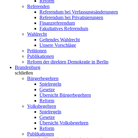
Reform
Referenden
Referendum bei Verfassungsänderungen
Referendum bei Privatisierungen
Finanzreferendum
Fakultatives Referendum
Wahlrecht
Geltendes Wahlrecht
Unsere Vorschläge
Petitionen
Publikationen
Reform der direkten Demokratie in Berlin
Brandenburg
schließen
Bürgerbegehren
Spielregeln
Gesetze
Übersicht Bürgerbegehren
Reform
Volksbegehren
Spielregeln
Gesetze
Übersicht Volksbegehren
Reform
Publikationen