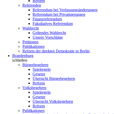
Reform
Referenden
Referendum bei Verfassungsänderungen
Referendum bei Privatisierungen
Finanzreferendum
Fakultatives Referendum
Wahlrecht
Geltendes Wahlrecht
Unsere Vorschläge
Petitionen
Publikationen
Reform der direkten Demokratie in Berlin
Brandenburg
schließen
Bürgerbegehren
Spielregeln
Gesetze
Übersicht Bürgerbegehren
Reform
Volksbegehren
Spielregeln
Gesetze
Übersicht Volksbegehren
Reform
Publikationen