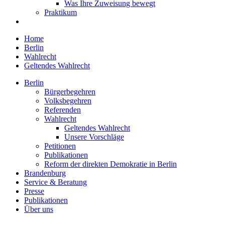
Was Ihre Zuweisung bewegt
Praktikum
Home
Berlin
Wahlrecht
Geltendes Wahlrecht
Berlin
Bürgerbegehren
Volksbegehren
Referenden
Wahlrecht
Geltendes Wahlrecht
Unsere Vorschläge
Petitionen
Publikationen
Reform der direkten Demokratie in Berlin
Brandenburg
Service & Beratung
Presse
Publikationen
Über uns