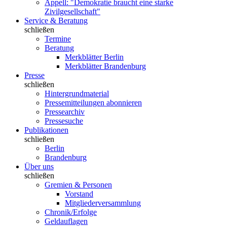
Appell: "Demokratie braucht eine starke
Zivilgesellschaft"
Service & Beratung
schließen
Termine
Beratung
Merkblätter Berlin
Merkblätter Brandenburg
Presse
schließen
Hintergrundmaterial
Pressemitteilungen abonnieren
Pressearchiv
Pressesuche
Publikationen
schließen
Berlin
Brandenburg
Über uns
schließen
Gremien & Personen
Vorstand
Mitgliederversammlung
Chronik/Erfolge
Geldauflagen