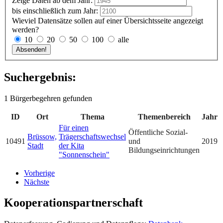
Zeige Daten ab dem Jahr:
bis einschließlich zum Jahr:
Wieviel Datensätze sollen auf einer Übersichtsseite angezeigt
werden?
10
20
50
100
alle
Suchergebnis:
1 Bürgerbegehren gefunden
ID
Ort
Thema
Themenbereich
Jahr
Für einen
Öffentliche Sozial-
Brüssow,
Trägerschaftswechsel
10491
und
2019
Stadt
der Kita
Bildungseinrichtungen
"Sonnenschein"
Vorherige
Nächste
Kooperationspartnerschaft