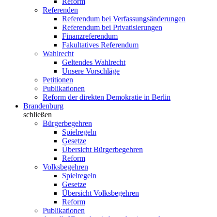
Reform
Referenden
Referendum bei Verfassungsänderungen
Referendum bei Privatisierungen
Finanzreferendum
Fakultatives Referendum
Wahlrecht
Geltendes Wahlrecht
Unsere Vorschläge
Petitionen
Publikationen
Reform der direkten Demokratie in Berlin
Brandenburg
schließen
Bürgerbegehren
Spielregeln
Gesetze
Übersicht Bürgerbegehren
Reform
Volksbegehren
Spielregeln
Gesetze
Übersicht Volksbegehren
Reform
Publikationen