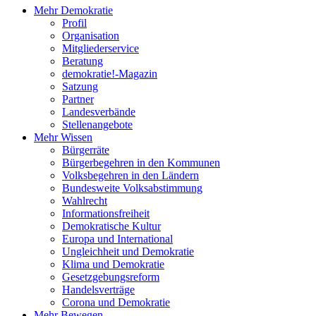
Mehr Demokratie
Profil
Organisation
Mitgliederservice
Beratung
demokratie!-Magazin
Satzung
Partner
Landesverbände
Stellenangebote
Mehr Wissen
Bürgerräte
Bürgerbegehren in den Kommunen
Volksbegehren in den Ländern
Bundesweite Volksabstimmung
Wahlrecht
Informationsfreiheit
Demokratische Kultur
Europa und International
Ungleichheit und Demokratie
Klima und Demokratie
Gesetzgebungsreform
Handelsverträge
Corona und Demokratie
Mehr Bewegen