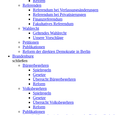
Reform
Referenden
Referendum bei Verfassungsänderungen
Referendum bei Privatisierungen
Finanzreferendum
Fakultatives Referendum
Wahlrecht
Geltendes Wahlrecht
Unsere Vorschläge
Petitionen
Publikationen
Reform der direkten Demokratie in Berlin
Brandenburg
schließen
Bürgerbegehren
Spielregeln
Gesetze
Übersicht Bürgerbegehren
Reform
Volksbegehren
Spielregeln
Gesetze
Übersicht Volksbegehren
Reform
Publikationen