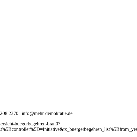
0 4208 2370 | info@mehr-demokratie.de
bersicht-buegerbegehren-bran0?
_list%5Bcontroller%5D=Initiative&tx_buergerbegehren_list%5Bf