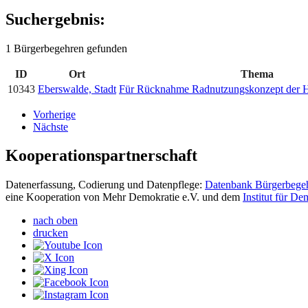
Suchergebnis:
1 Bürgerbegehren gefunden
ID
Ort
Thema
10343
Eberswalde, Stadt
Für Rücknahme Radnutzungskonzept der H
Vorherige
Nächste
Kooperationspartnerschaft
Datenerfassung, Codierung und Datenpflege:
Datenbank Bürgerbege
eine Kooperation von Mehr Demokratie e.V. und dem
Institut für D
nach oben
drucken