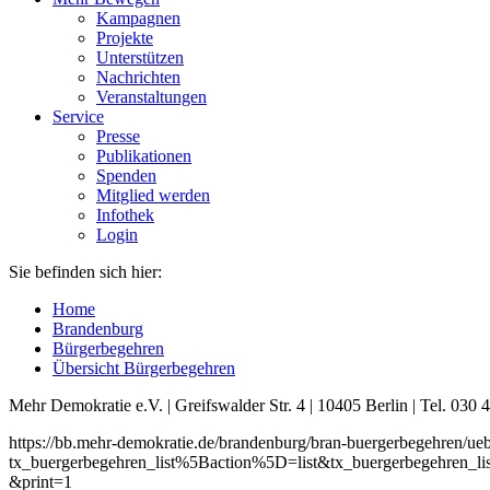
Kampagnen
Projekte
Unterstützen
Nachrichten
Veranstaltungen
Service
Presse
Publikationen
Spenden
Mitglied werden
Infothek
Login
Sie befinden sich hier:
Home
Brandenburg
Bürgerbegehren
Übersicht Bürgerbegehren
Mehr Demokratie e.V. | Greifswalder Str. 4 | 10405 Berlin | Tel. 03
https://bb.mehr-demokratie.de/brandenburg/bran-buergerbegehren/ue
tx_buergerbegehren_list%5Baction%5D=list&tx_buergerbegehren
&print=1