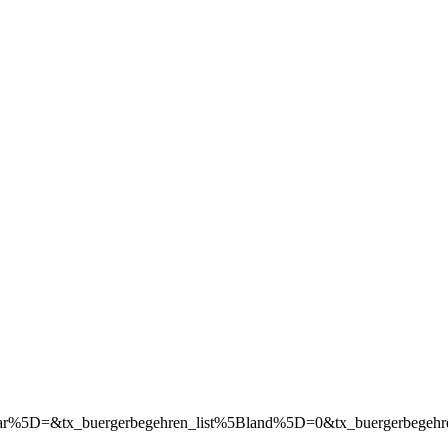
rom_year%5D=&tx_buergerbegehren_list%5Bland%5D=0&tx_buergerb