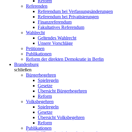
Reform
Referenden
Referendum bei Verfassungsänderungen
Referendum bei Privatisierungen
Finanzreferendum
Fakultatives Referendum
Wahlrecht
Geltendes Wahlrecht
Unsere Vorschläge
Petitionen
Publikationen
Reform der direkten Demokratie in Berlin
Brandenburg
schließen
Bürgerbegehren
Spielregeln
Gesetze
Übersicht Bürgerbegehren
Reform
Volksbegehren
Spielregeln
Gesetze
Übersicht Volksbegehren
Reform
Publikationen