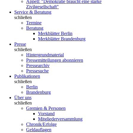
Appell: "Demokratie braucht eine starke
Zivilgesellschaft"
Service & Beratung
schließen
Termine
Beratung
Merkblätter Berlin
Merkblätter Brandenburg
Presse
schließen
Hintergrundmaterial
Pressemitteilungen abonnieren
Pressearchiv
Pressesuche
Publikationen
schließen
Berlin
Brandenburg
Über uns
schließen
Gremien & Personen
Vorstand
Mitgliederversammlung
Chronik/Erfolge
Geldauflagen