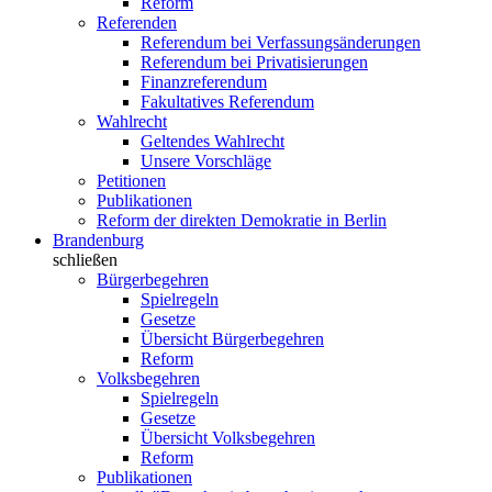
Reform
Referenden
Referendum bei Verfassungsänderungen
Referendum bei Privatisierungen
Finanzreferendum
Fakultatives Referendum
Wahlrecht
Geltendes Wahlrecht
Unsere Vorschläge
Petitionen
Publikationen
Reform der direkten Demokratie in Berlin
Brandenburg
schließen
Bürgerbegehren
Spielregeln
Gesetze
Übersicht Bürgerbegehren
Reform
Volksbegehren
Spielregeln
Gesetze
Übersicht Volksbegehren
Reform
Publikationen