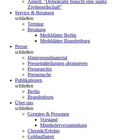
Appell: "Demokratie braucht eine starke
Zivilgesellschaft"
Service & Beratung
schließen
Termine
Beratung
Merkblätter Berlin
Merkblätter Brandenburg
Presse
schließen
Hintergrundmaterial
Pressemitteilungen abonnieren
Pressearchiv
Pressesuche
Publikationen
schließen
Berlin
Brandenburg
Über uns
schließen
Gremien & Personen
Vorstand
Mitgliederversammlung
Chronik/Erfolge
Geldauflagen