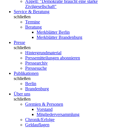
Appell: "Demokratie braucht eine starke
Zivilgesellschaft"
Service & Beratung
schließen
Termine
Beratung
Merkblätter Berlin
Merkblätter Brandenburg
Presse
schließen
Hintergrundmaterial
Pressemitteilungen abonnieren
Pressearchiv
Pressesuche
Publikationen
schließen
Berlin
Brandenburg
Über uns
schließen
Gremien & Personen
Vorstand
Mitgliederversammlung
Chronik/Erfolge
Geldauflagen