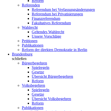
Reform
Referenden
Referendum bei Verfassungsänderungen
Referendum bei Privatisierungen
Finanzreferendum
Fakultatives Referendum
Wahlrecht
Geltendes Wahlrecht
Unsere Vorschläge
Petitionen
Publikationen
Reform der direkten Demokratie in Berlin
Brandenburg
schließen
Bürgerbegehren
Spielregeln
Gesetze
Übersicht Bürgerbegehren
Reform
Volksbegehren
Spielregeln
Gesetze
Übersicht Volksbegehren
Reform
Publikationen