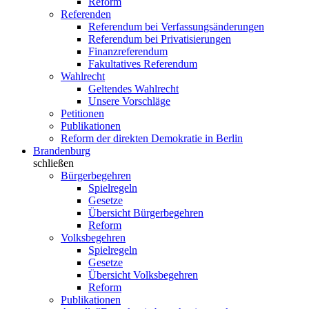
Reform
Referenden
Referendum bei Verfassungsänderungen
Referendum bei Privatisierungen
Finanzreferendum
Fakultatives Referendum
Wahlrecht
Geltendes Wahlrecht
Unsere Vorschläge
Petitionen
Publikationen
Reform der direkten Demokratie in Berlin
Brandenburg
schließen
Bürgerbegehren
Spielregeln
Gesetze
Übersicht Bürgerbegehren
Reform
Volksbegehren
Spielregeln
Gesetze
Übersicht Volksbegehren
Reform
Publikationen