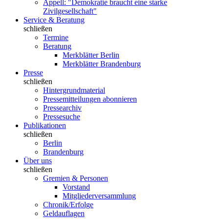
Appell: "Demokratie braucht eine starke
Zivilgesellschaft"
Service & Beratung
schließen
Termine
Beratung
Merkblätter Berlin
Merkblätter Brandenburg
Presse
schließen
Hintergrundmaterial
Pressemitteilungen abonnieren
Pressearchiv
Pressesuche
Publikationen
schließen
Berlin
Brandenburg
Über uns
schließen
Gremien & Personen
Vorstand
Mitgliederversammlung
Chronik/Erfolge
Geldauflagen