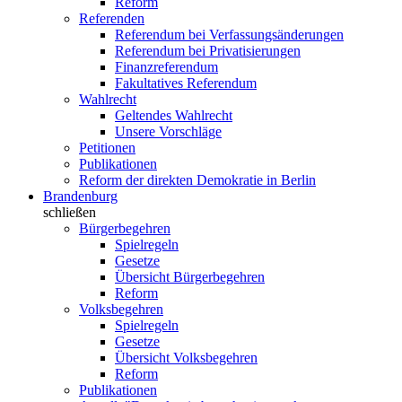
Reform
Referenden
Referendum bei Verfassungsänderungen
Referendum bei Privatisierungen
Finanzreferendum
Fakultatives Referendum
Wahlrecht
Geltendes Wahlrecht
Unsere Vorschläge
Petitionen
Publikationen
Reform der direkten Demokratie in Berlin
Brandenburg
schließen
Bürgerbegehren
Spielregeln
Gesetze
Übersicht Bürgerbegehren
Reform
Volksbegehren
Spielregeln
Gesetze
Übersicht Volksbegehren
Reform
Publikationen