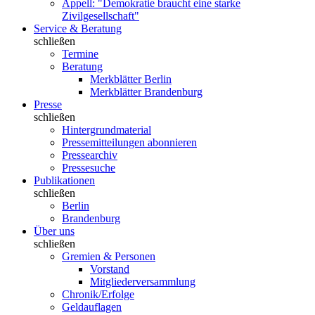
Appell: "Demokratie braucht eine starke
Zivilgesellschaft"
Service & Beratung
schließen
Termine
Beratung
Merkblätter Berlin
Merkblätter Brandenburg
Presse
schließen
Hintergrundmaterial
Pressemitteilungen abonnieren
Pressearchiv
Pressesuche
Publikationen
schließen
Berlin
Brandenburg
Über uns
schließen
Gremien & Personen
Vorstand
Mitgliederversammlung
Chronik/Erfolge
Geldauflagen