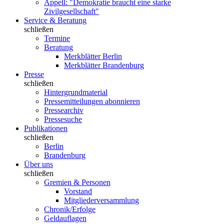
Appell: "Demokratie braucht eine starke
Zivilgesellschaft"
Service & Beratung
schließen
Termine
Beratung
Merkblätter Berlin
Merkblätter Brandenburg
Presse
schließen
Hintergrundmaterial
Pressemitteilungen abonnieren
Pressearchiv
Pressesuche
Publikationen
schließen
Berlin
Brandenburg
Über uns
schließen
Gremien & Personen
Vorstand
Mitgliederversammlung
Chronik/Erfolge
Geldauflagen