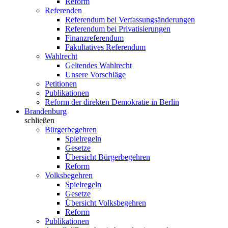
Reform
Referenden
Referendum bei Verfassungsänderungen
Referendum bei Privatisierungen
Finanzreferendum
Fakultatives Referendum
Wahlrecht
Geltendes Wahlrecht
Unsere Vorschläge
Petitionen
Publikationen
Reform der direkten Demokratie in Berlin
Brandenburg
schließen
Bürgerbegehren
Spielregeln
Gesetze
Übersicht Bürgerbegehren
Reform
Volksbegehren
Spielregeln
Gesetze
Übersicht Volksbegehren
Reform
Publikationen