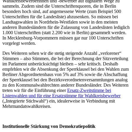
Wahlkreisbewerberinnen und -bewerber auf digitalem Wege zu
sammeln. Zudem sind die Unterschriftenquoren, die in Berlin
besonders hoch sind, auf angemessene Werte (zum Beispiel 500
Unterschriften für die Landesliste) abzusenken. So müssen bei
Landtagswahlen in Nordrhein-Westfalen sowie in den meisten
anderen Bundesländern für die Zulassung von Landeslisten lediglich
1.000 Unterschriften (statt 2.200 wie in Berlin) gesammelt werden.
In Mecklenburg-Vorpommern müssen gar nur 100 Unterschriften
vorgelegt werden.
Des Weiteren sehen wir die stetig steigende Anzahl „verlorener“
Stimmen – also Stimmen, die bei der Berechnung der Sitzverteilung
im Parlament unberücksichtigt bleiben – sehr kritisch. Deshalb
empfehlen wir die Absenkung der Sperrklausel bei den Wahlen zum
Berliner Abgeordnetenhaus von 5% auf 3% sowie die Abschaffung
der Sperrklausel bei den Bezirksverordnetenversammlungen analog
zu den Kommunalwahlrechten anderer Bundesländer. Des Weiteren
treten wir für die Einführung einer
Ersatz-Zweitstimme bei
Listenwahlen und für eine Ersatzstimme für Wahlkreisbewerber
(„Integrierte Stichwahl“) ein, idealerweise in Verbindung mit
Mehrmandatswahlkreisen.
Institutionelle Stärkung von Demokratiepolitik