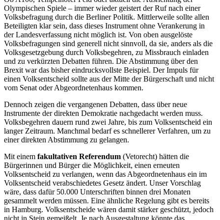
Olympischen Spiele – immer wieder geistert der Ruf nach einer
Volksbefragung durch die Berliner Politik. Mittlerweile sollte allen
Beteiligten klar sein, dass dieses Instrument ohne Verankerung in
der Landesverfassung nicht möglich ist. Von oben ausgelöste
Volksbefragungen sind generell nicht sinnvoll, da sie, anders als die
Volksgesetzgebung durch Volksbegehren, zu Missbrauch einladen
und zu verkürzten Debatten führen. Die Abstimmung über den
Brexit war das bisher eindrucksvollste Beispiel. Der Impuls für
einen Volksentscheid sollte aus der Mitte der Bürgerschaft und nicht
vom Senat oder Abgeordnetenhaus kommen.
Dennoch zeigen die vergangenen Debatten, dass über neue
Instrumente der direkten Demokratie nachgedacht werden muss.
Volksbegehren dauern rund zwei Jahre, bis zum Volksentscheid ein
langer Zeitraum. Manchmal bedarf es schnellerer Verfahren, um zu
einer direkten Abstimmung zu gelangen.
Mit einem
fakultativen Referendum
(Vetorecht) hätten die
Bürgerinnen und Bürger die Möglichkeit, einen erneuten
Volksentscheid zu verlangen, wenn das Abgeordnetenhaus ein im
Volksentscheid verabschiedetes Gesetz ändert. Unser Vorschlag
wäre, dass dafür 50.000 Unterschriften binnen drei Monaten
gesammelt werden müssen. Eine ähnliche Regelung gibt es bereits
in Hamburg. Volksentscheide wären damit stärker geschützt, jedoch
nicht in Stein gemeißelt. Je nach Ausgestaltung könnte das