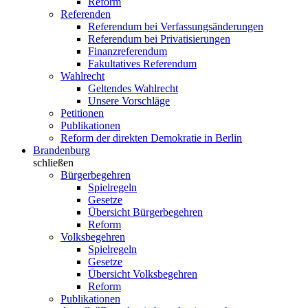
Reform
Referenden
Referendum bei Verfassungsänderungen
Referendum bei Privatisierungen
Finanzreferendum
Fakultatives Referendum
Wahlrecht
Geltendes Wahlrecht
Unsere Vorschläge
Petitionen
Publikationen
Reform der direkten Demokratie in Berlin
Brandenburg
schließen
Bürgerbegehren
Spielregeln
Gesetze
Übersicht Bürgerbegehren
Reform
Volksbegehren
Spielregeln
Gesetze
Übersicht Volksbegehren
Reform
Publikationen