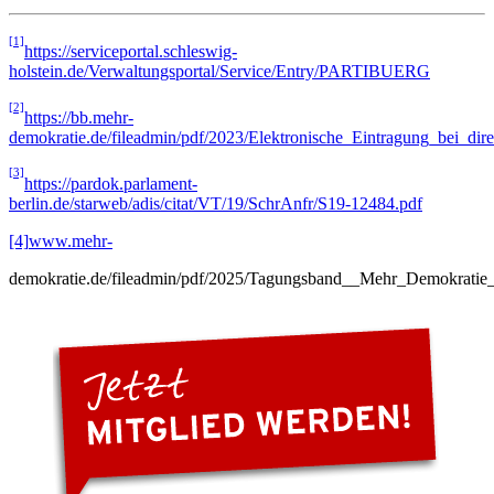
[1]
https://serviceportal.schleswig-
holstein.de/Verwaltungsportal/Service/Entry/PARTIBUERG
[2]
https://bb.mehr-
demokratie.de/fileadmin/pdf/2023/Elektronische_Eintragung_bei_dir
[3]
https://pardok.parlament-
berlin.de/starweb/adis/citat/VT/19/SchrAnfr/S19-12484.pdf
[4]
www.mehr-
demokratie.de/fileadmin/pdf/2025/Tagungsband__Mehr_Demokratie