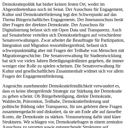
Demokratiepolitik hat bisher keinen festen Ort, weder im
Abgeordnetenhaus noch im Senat. Der Ausschuss für Engagement,
Kultur und Demokratieförderung legt den Schwerpunkt auf das
Thema Bürgerschaftliches Engagements. Der Innenausschuss berät
über Fragen der direkten Demokratie. Der Ausschuss für
Digitalisierung befasst sich mit Open Data und Transparenz. Auch
auf Senatsebene verteilen sich Demokratiefragen auf verschiedene
Senatsverwaltungen. Zwar arbeitet die Beauftragte für Partizipation,
Integration und Migration ressortübergreifend, befasst sich
schwerpunktmäßig aber mit Fragen der Teilhabe von Menschen mit
Migrationsgeschichte. Die Senatsverwaltung für Stadtentwicklung
hat sich vor vielen Jahren Beteiligungsleitlinien gegeben, die immer
weniger eine Rolle zu spielen scheinen. Die Senatsverwaltung für
Kultur und gesellschaftlichen Zusammenhalt widmet sich vor allem
Fragen der Engagementförderung.
Angesichts zunehmender Demokratiefeindlichkeit verwundert es,
dass es keine übergreifende Strategie zur Stärkung der Demokratie
zu geben scheint. Ob Bürgerbeteiligung, direkte Demokratie,
Wahlrecht, Prävention, Teilhabe, Demokratieförderung und
politische Bildung oder Transparenz, für uns gehören diese Fragen
zusammengedacht und diskutiert, da sie am Ende alle auf dasselbe
Konto, die Demokratie zu stärken. Voraussetzung dafür sind klare
Strukturen. Wir schlagen vor, Demokratiefragen in einem zentralen
Ausschuss zu verorten sowie entsprechende Strukturen auf