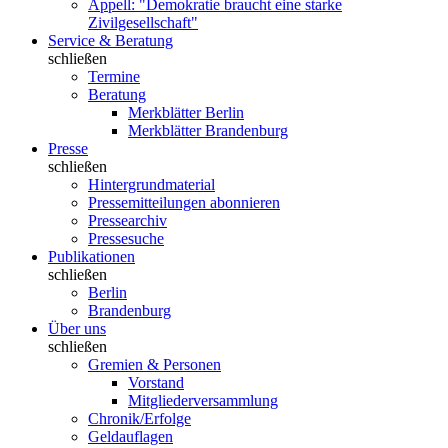
Appell: "Demokratie braucht eine starke
Zivilgesellschaft"
Service & Beratung
schließen
Termine
Beratung
Merkblätter Berlin
Merkblätter Brandenburg
Presse
schließen
Hintergrundmaterial
Pressemitteilungen abonnieren
Pressearchiv
Pressesuche
Publikationen
schließen
Berlin
Brandenburg
Über uns
schließen
Gremien & Personen
Vorstand
Mitgliederversammlung
Chronik/Erfolge
Geldauflagen