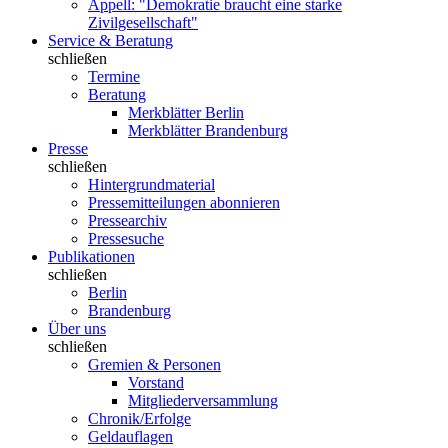
Appell: "Demokratie braucht eine starke
Zivilgesellschaft"
Service & Beratung
schließen
Termine
Beratung
Merkblätter Berlin
Merkblätter Brandenburg
Presse
schließen
Hintergrundmaterial
Pressemitteilungen abonnieren
Pressearchiv
Pressesuche
Publikationen
schließen
Berlin
Brandenburg
Über uns
schließen
Gremien & Personen
Vorstand
Mitgliederversammlung
Chronik/Erfolge
Geldauflagen