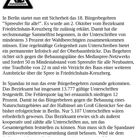
In Berlin startet nun mit Sicherheit das 18. Bürgerbegehren
"Spreeufer für alle!". Es wurde am 2. Oktober vom Bezirksamt
Friedrichshain-Kreuzberg für zulässig erklärt. Damit hat die
sechsmonatige Sammelfrist begonnen, in der Unterschriften von
mindestens 3 Prozent der Wahlberechtigten zusammenkommen
müssen. Eine regelmäßige Gelegenheit zum Unterschreiben bietet
ein permanenter Infotisch auf der Oberbaumbrücke. Das Begehren
richtet sich gegen die Bebauungspläne des Mediaspree-Netzwerks
und fordert 50 m Mindestabstand vom Spreeufer für alle Neubauten,
eine Traufhöhe von 22 m und ein Verzicht des Baus einer weiteren
Autobrücke über die Spree in Friedrichshain-Kreuzberg.
In Spandau ist nun das erste Bürgerbegehren zustande gekommen.
Das Bezirksamt hat insgesamt 13.777 gültige Unterschriften
festgestellt. Die Fehlerquote lag bei erstaunlich niedrigen 12
Prozent. Damit ist das Bürgerbehren gegen die Bebauung eines
Naturschutzgebietes auf der Halbinsel am Groß Glienicker See das
bisher erfolgreichste in Berlin. Nur 5.107 Unterschriften wären
erforderlich gewesen. Das Bezirksamt erwies sich als äußerst
kooperativ und zählte alle Unterschriften aus, um das
Gesamtergebnis feststellen zu können. Nun muss sich die Spandauer
Bezirksverordnetenversammlung damit befassen. Wird sie dem