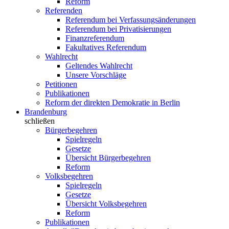
Reform
Referenden
Referendum bei Verfassungsänderungen
Referendum bei Privatisierungen
Finanzreferendum
Fakultatives Referendum
Wahlrecht
Geltendes Wahlrecht
Unsere Vorschläge
Petitionen
Publikationen
Reform der direkten Demokratie in Berlin
Brandenburg
schließen
Bürgerbegehren
Spielregeln
Gesetze
Übersicht Bürgerbegehren
Reform
Volksbegehren
Spielregeln
Gesetze
Übersicht Volksbegehren
Reform
Publikationen