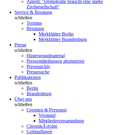
Appell: "Demokratie braucht eine starke
Zivilgesellschaft"
Service & Beratung
schließen
Termine
Beratung
Merkblätter Berlin
Merkblätter Brandenburg
Presse
schließen
Hintergrundmaterial
Pressemitteilungen abonnieren
Pressearchiv
Pressesuche
Publikationen
schließen
Berlin
Brandenburg
Über uns
schließen
Gremien & Personen
Vorstand
Mitgliederversammlung
Chronik/Erfolge
Geldauflagen