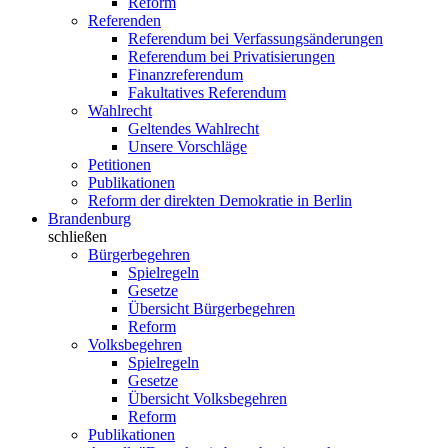
Reform
Referenden
Referendum bei Verfassungsänderungen
Referendum bei Privatisierungen
Finanzreferendum
Fakultatives Referendum
Wahlrecht
Geltendes Wahlrecht
Unsere Vorschläge
Petitionen
Publikationen
Reform der direkten Demokratie in Berlin
Brandenburg
schließen
Bürgerbegehren
Spielregeln
Gesetze
Übersicht Bürgerbegehren
Reform
Volksbegehren
Spielregeln
Gesetze
Übersicht Volksbegehren
Reform
Publikationen