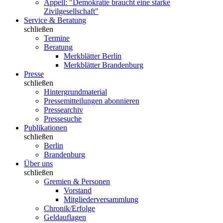
Appell: "Demokratie braucht eine starke
Zivilgesellschaft"
Service & Beratung
schließen
Termine
Beratung
Merkblätter Berlin
Merkblätter Brandenburg
Presse
schließen
Hintergrundmaterial
Pressemitteilungen abonnieren
Pressearchiv
Pressesuche
Publikationen
schließen
Berlin
Brandenburg
Über uns
schließen
Gremien & Personen
Vorstand
Mitgliederversammlung
Chronik/Erfolge
Geldauflagen