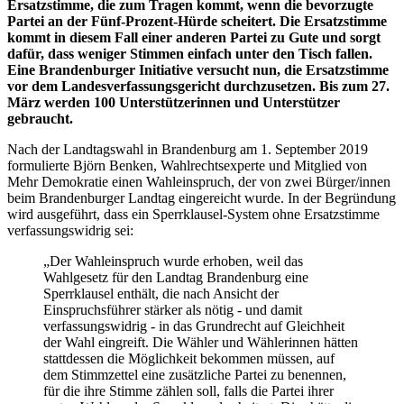
Ersatzstimme, die zum Tragen kommt, wenn die bevorzugte
Partei an der Fünf-Prozent-Hürde scheitert. Die Ersatzstimme
kommt in diesem Fall einer anderen Partei zu Gute und sorgt
dafür, dass weniger Stimmen einfach unter den Tisch fallen.
Eine Brandenburger Initiative versucht nun, die Ersatzstimme
vor dem Landesverfassungsgericht durchzusetzen. Bis zum 27.
März werden 100 Unterstützerinnen und Unterstützer
gebraucht.
Nach der Landtagswahl in Brandenburg am 1. September 2019
formulierte Björn Benken, Wahlrechtsexperte und Mitglied von
Mehr Demokratie einen Wahleinspruch, der von zwei Bürger/innen
beim Brandenburger Landtag eingereicht wurde. In der Begründung
wird ausgeführt, dass ein Sperrklausel-System ohne Ersatzstimme
verfassungswidrig sei:
„Der Wahleinspruch wurde erhoben, weil das
Wahlgesetz für den Landtag Brandenburg eine
Sperrklausel enthält, die nach Ansicht der
Einspruchsführer stärker als nötig - und damit
verfassungswidrig - in das Grundrecht auf Gleichheit
der Wahl eingreift. Die Wähler und Wählerinnen hätten
stattdessen die Möglichkeit bekommen müssen, auf
dem Stimmzettel eine zusätzliche Partei zu benennen,
für die ihre Stimme zählen soll, falls die Partei ihrer