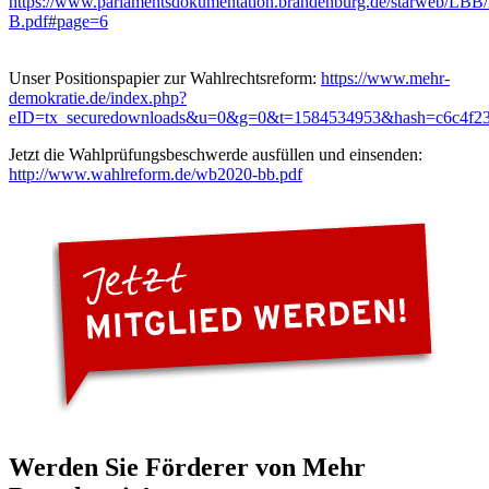
https://www.parlamentsdokumentation.brandenburg.de/starweb/LBB/
B.pdf#page=6
Unser Positionspapier zur Wahlrechtsreform:
https://www.mehr-
demokratie.de/index.php?
eID=tx_securedownloads&u=0&g=0&t=1584534953&hash=c6c4f23ffa
Jetzt die Wahlprüfungsbeschwerde ausfüllen und einsenden:
http://www.wahlreform.de/wb2020-bb.pdf
Werden Sie Förderer von Mehr