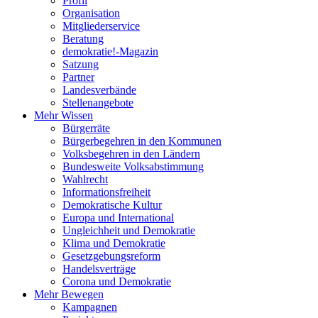
Profil
Organisation
Mitgliederservice
Beratung
demokratie!-Magazin
Satzung
Partner
Landesverbände
Stellenangebote
Mehr Wissen
Bürgerräte
Bürgerbegehren in den Kommunen
Volksbegehren in den Ländern
Bundesweite Volksabstimmung
Wahlrecht
Informationsfreiheit
Demokratische Kultur
Europa und International
Ungleichheit und Demokratie
Klima und Demokratie
Gesetzgebungsreform
Handelsverträge
Corona und Demokratie
Mehr Bewegen
Kampagnen