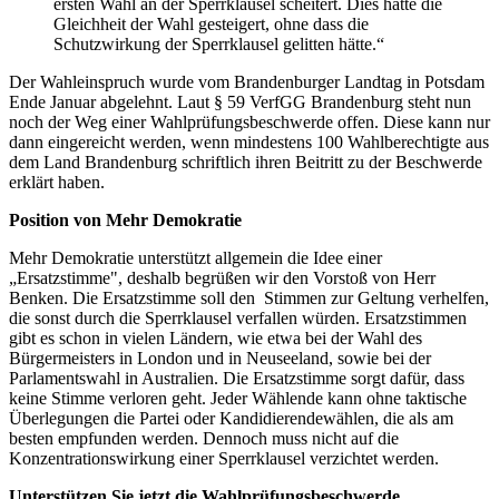
ersten Wahl an der Sperrklausel scheitert. Dies hätte die
Gleichheit der Wahl gesteigert, ohne dass die
Schutzwirkung der Sperrklausel gelitten hätte.“
Der Wahleinspruch wurde vom Brandenburger Landtag in Potsdam
Ende Januar abgelehnt. Laut § 59 VerfGG Brandenburg steht nun
noch der Weg einer Wahlprüfungsbeschwerde offen. Diese kann nur
dann eingereicht werden, wenn mindestens 100 Wahlberechtigte aus
dem Land Brandenburg schriftlich ihren Beitritt zu der Beschwerde
erklärt haben.
Position von Mehr Demokratie
Mehr Demokratie unterstützt allgemein die Idee einer
„Ersatzstimme", deshalb begrüßen wir den Vorstoß von Herr
Benken. Die Ersatzstimme soll den Stimmen zur Geltung verhelfen,
die sonst durch die Sperrklausel verfallen würden. Ersatzstimmen
gibt es schon in vielen Ländern, wie etwa bei der Wahl des
Bürgermeisters in London und in Neuseeland, sowie bei der
Parlamentswahl in Australien. Die Ersatzstimme sorgt dafür, dass
keine Stimme verloren geht. Jeder Wählende kann ohne taktische
Überlegungen die Partei oder Kandidierendewählen, die als am
besten empfunden werden. Dennoch muss nicht auf die
Konzentrationswirkung einer Sperrklausel verzichtet werden.
Unterstützen Sie jetzt die Wahlprüfungsbeschwerde