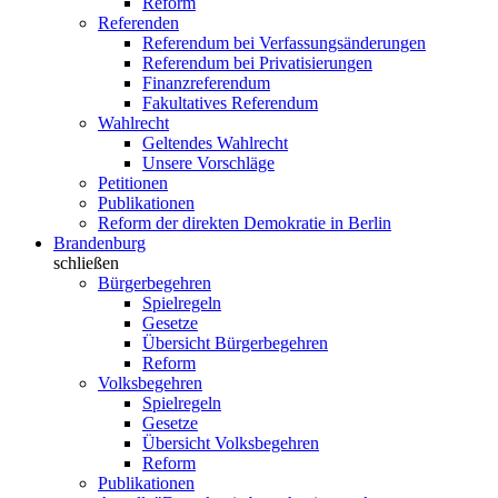
Reform
Referenden
Referendum bei Verfassungsänderungen
Referendum bei Privatisierungen
Finanzreferendum
Fakultatives Referendum
Wahlrecht
Geltendes Wahlrecht
Unsere Vorschläge
Petitionen
Publikationen
Reform der direkten Demokratie in Berlin
Brandenburg
schließen
Bürgerbegehren
Spielregeln
Gesetze
Übersicht Bürgerbegehren
Reform
Volksbegehren
Spielregeln
Gesetze
Übersicht Volksbegehren
Reform
Publikationen