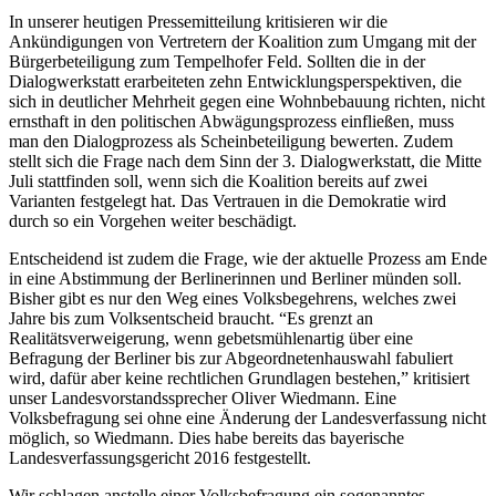
In unserer heutigen Pressemitteilung kritisieren wir die
Ankündigungen von Vertretern der Koalition zum Umgang mit der
Bürgerbeteiligung zum Tempelhofer Feld. Sollten die in der
Dialogwerkstatt erarbeiteten zehn Entwicklungsperspektiven, die
sich in deutlicher Mehrheit gegen eine Wohnbebauung richten, nicht
ernsthaft in den politischen Abwägungsprozess einfließen, muss
man den Dialogprozess als Scheinbeteiligung bewerten. Zudem
stellt sich die Frage nach dem Sinn der 3. Dialogwerkstatt, die Mitte
Juli stattfinden soll, wenn sich die Koalition bereits auf zwei
Varianten festgelegt hat. Das Vertrauen in die Demokratie wird
durch so ein Vorgehen weiter beschädigt.
Entscheidend ist zudem die Frage, wie der aktuelle Prozess am Ende
in eine Abstimmung der Berlinerinnen und Berliner münden soll.
Bisher gibt es nur den Weg eines Volksbegehrens, welches zwei
Jahre bis zum Volksentscheid braucht. “Es grenzt an
Realitätsverweigerung, wenn gebetsmühlenartig über eine
Befragung der Berliner bis zur Abgeordnetenhauswahl fabuliert
wird, dafür aber keine rechtlichen Grundlagen bestehen,” kritisiert
unser Landesvorstandssprecher Oliver Wiedmann. Eine
Volksbefragung sei ohne eine Änderung der Landesverfassung nicht
möglich, so Wiedmann. Dies habe bereits das bayerische
Landesverfassungsgericht 2016 festgestellt.
Wir schlagen anstelle einer Volksbefragung ein sogenanntes