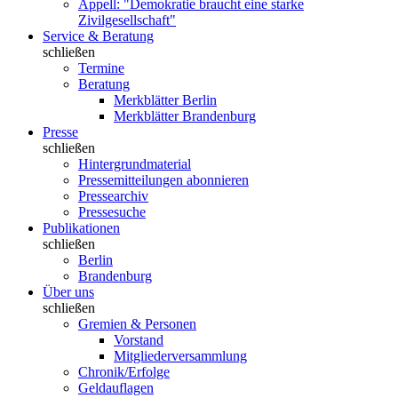
Appell: "Demokratie braucht eine starke
Zivilgesellschaft"
Service & Beratung
schließen
Termine
Beratung
Merkblätter Berlin
Merkblätter Brandenburg
Presse
schließen
Hintergrundmaterial
Pressemitteilungen abonnieren
Pressearchiv
Pressesuche
Publikationen
schließen
Berlin
Brandenburg
Über uns
schließen
Gremien & Personen
Vorstand
Mitgliederversammlung
Chronik/Erfolge
Geldauflagen