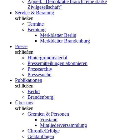
Appell: "Demokratie braucht eine starke
Zivilgesellschaft"
Service & Beratung
schließen
Termine
Beratung
Merkblätter Berlin
Merkblätter Brandenburg
Presse
schließen
Hintergrundmaterial
Pressemitteilungen abonnieren
Pressearchiv
Pressesuche
Publikationen
schließen
Berlin
Brandenburg
Über uns
schließen
Gremien & Personen
Vorstand
Mitgliederversammlung
Chronik/Erfolge
Geldauflagen