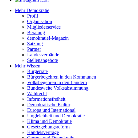
Mehr Demokratie
Profil
Organisation
Mitgliederservice
Beratung
demokratie!-Magazin
Satzung
Partner
Landesverbände
Stellenangebote
Mehr Wissen
Bürgerräte
Bürgerbegehren in den Kommunen
Volksbegehren in den Ländern
Bundesweite Volksabstimmung
Wahlrecht
Informationsfreiheit
Demokratische Kultur
Europa und International
Ungleichheit und Demokratie
Klima und Demokratie
Gesetzgebungsreform
Handelsverträge
Corona und Demokratie