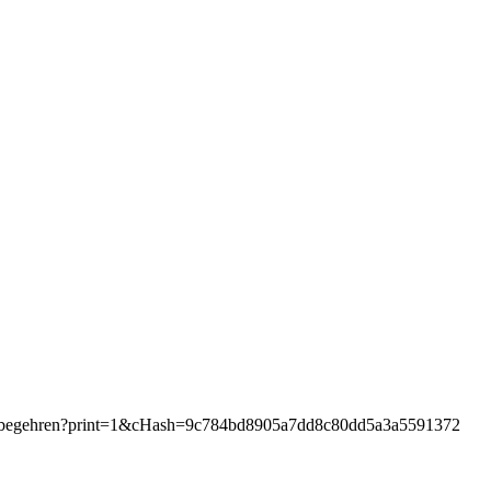
d-volksbegehren?print=1&cHash=9c784bd8905a7dd8c80dd5a3a5591372