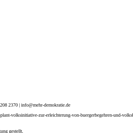
0 4208 2370 | info@mehr-demokratie.de
nis-plant-volksinitiative-zur-erleichterung-von-buergerbegehren-un
ng gestellt.