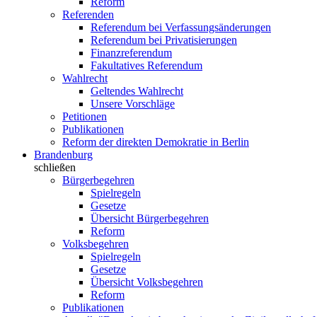
Reform
Referenden
Referendum bei Verfassungsänderungen
Referendum bei Privatisierungen
Finanzreferendum
Fakultatives Referendum
Wahlrecht
Geltendes Wahlrecht
Unsere Vorschläge
Petitionen
Publikationen
Reform der direkten Demokratie in Berlin
Brandenburg
schließen
Bürgerbegehren
Spielregeln
Gesetze
Übersicht Bürgerbegehren
Reform
Volksbegehren
Spielregeln
Gesetze
Übersicht Volksbegehren
Reform
Publikationen