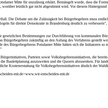
tsdamer Mitte für unzulässig erklärt. Bemängelt wurde, dass die Form
worüber letztlich gar nicht abgestimmt wird. Vor diesem Hintergrund 
elfall. Die Debatte um die Zulässigkeit bei Bürgerbegehren muss endlic
Regeln für direkte Demokratie in Brandenburg deutlich zu verbessern
die gesetzlichen Bestimmungen zur Durchführung von kommunalen Bürg
on Bürgerbegehren zukünftig an den Anfang des Verfahrens gestellt wer
des Bürgerbegehrens Potsdamer Mitte hätten sich die Initiatoren so mi
.“
Bürgerinitiativen, Parteien sowie Volksbegehrensinitiativen, die bere
ie die Bauleitplanung auszuweiten und die Quoren abzusenken. Für land
che Kostenerstattung für Volksbegehrensinitiativen ähnlich der Wahl
ntscheiden-mit.de>www.wir-entscheiden-mit.de