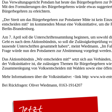
Das Verwaltungsgericht Potsdam hat heute das Bürgerbegehren zur Po
Mit den Formulierungen des Bürgerbegehrens würde etwas suggeriert, 
Bürgerbegehren zu erleichtern.
„Der Streit um das Bürgerbegehren zur Potsdamer Mitte ist kein Einz
entscheiden mit!‘ im kommenden Monat eine Volksinitiative, um die 
Berlin-Brandenburg.
Am 7. April soll die Unterschriftensammlung beginnen, um sowohl 
Geht es nach dem Aktionsbündnis, so soll die Zulässigkeitsprüfung v
tausende Unterschriften gesammelt haben“, meint Wiedmann. „Im Falle 
Frage würde nun den Potsdamern zur Abstimmung vorgelegt werden
Das Aktionsbündnis „Wir entscheiden mit!“ setzt sich aus Verbänden, 
der Volksinitiative ist, die zulässigen Themen für Bürgerbegehren w
Zusammenlegung von Volksentscheiden mit Wahlen sowie eine öffentli
Mehr Informationen über die Volksinitiative: <link http: www.wir-e
Bei Rückfragen: Oliver Wiedmann, 0163-1914207