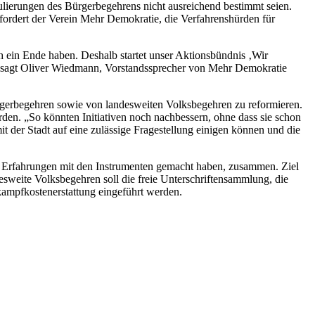
ulierungen des Bürgerbegehrens nicht ausreichend bestimmt seien.
fordert der Verein Mehr Demokratie, die Verfahrenshürden für
h ein Ende haben. Deshalb startet unser Aktionsbündnis ‚Wir
“, sagt Oliver Wiedmann, Vorstandssprecher von Mehr Demokratie
erbegehren sowie von landesweiten Volksbegehren zu reformieren.
den. „So könnten Initiativen noch nachbessern, ohne dass sie schon
t der Stadt auf eine zulässige Fragestellung einigen können und die
its Erfahrungen mit den Instrumenten gemacht haben, zusammen. Ziel
esweite Volksbegehren soll die freie Unterschriftensammlung, die
kampfkostenerstattung eingeführt werden.