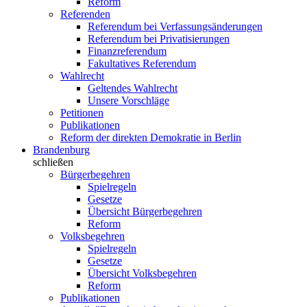
Reform
Referenden
Referendum bei Verfassungsänderungen
Referendum bei Privatisierungen
Finanzreferendum
Fakultatives Referendum
Wahlrecht
Geltendes Wahlrecht
Unsere Vorschläge
Petitionen
Publikationen
Reform der direkten Demokratie in Berlin
Brandenburg
schließen
Bürgerbegehren
Spielregeln
Gesetze
Übersicht Bürgerbegehren
Reform
Volksbegehren
Spielregeln
Gesetze
Übersicht Volksbegehren
Reform
Publikationen