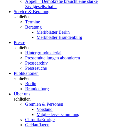
Appell: "Demokratie braucht eine starke
Zivilgesellschaft"
Service & Beratung
schließen
Termine
Beratung
Merkblätter Berlin
Merkblätter Brandenburg
Presse
schließen
Hintergrundmaterial
Pressemitteilungen abonnieren
Pressearchiv
Pressesuche
Publikationen
schließen
Berlin
Brandenburg
Über uns
schließen
Gremien & Personen
Vorstand
Mitgliederversammlung
Chronik/Erfolge
Geldauflagen