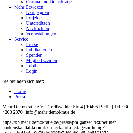
Corona und Demokratie
Mehr Bewegen
Kampagnen
Projekte
Unterstützen
Nachrichten
Veranstaltungen
Service
Presse
Publikationen
Spenden
Mitglied werden
Infothek
Login
Sie befinden sich hier:
Home
Presse
Mehr Demokratie e.V. | Greifswalder Str. 4 | 10405 Berlin | Tel. 030
4208 2370 | info@mehr-demokratie.de
https://bb.mehr-demokratie.de/presse/pm-ganzer-text/berliner-
bankenskandal-kommt-zurueck-auf-die-tagesordnung?
print=1&cHash=9c784bd8905a7dd8c80dd5a3a5591372