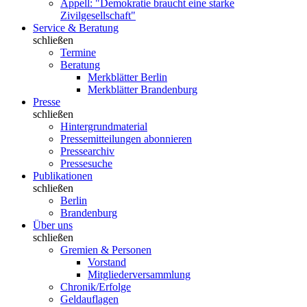
Appell: "Demokratie braucht eine starke
Zivilgesellschaft"
Service & Beratung
schließen
Termine
Beratung
Merkblätter Berlin
Merkblätter Brandenburg
Presse
schließen
Hintergrundmaterial
Pressemitteilungen abonnieren
Pressearchiv
Pressesuche
Publikationen
schließen
Berlin
Brandenburg
Über uns
schließen
Gremien & Personen
Vorstand
Mitgliederversammlung
Chronik/Erfolge
Geldauflagen