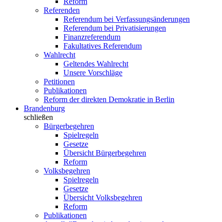
Reform
Referenden
Referendum bei Verfassungsänderungen
Referendum bei Privatisierungen
Finanzreferendum
Fakultatives Referendum
Wahlrecht
Geltendes Wahlrecht
Unsere Vorschläge
Petitionen
Publikationen
Reform der direkten Demokratie in Berlin
Brandenburg
schließen
Bürgerbegehren
Spielregeln
Gesetze
Übersicht Bürgerbegehren
Reform
Volksbegehren
Spielregeln
Gesetze
Übersicht Volksbegehren
Reform
Publikationen