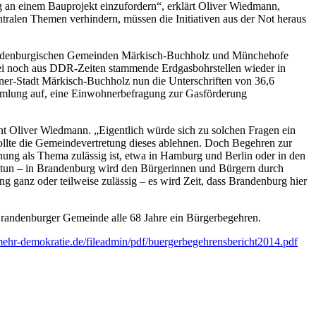
g an einem Bauprojekt einzufordern“, erklärt Oliver Wiedmann,
alen Themen verhindern, müssen die Initiativen aus der Not heraus
 Brandenburgischen Gemeinden Märkisch-Buchholz und Münchehofe
 drei noch aus DDR-Zeiten stammende Erdgasbohrstellen wieder in
er-Stadt Märkisch-Buchholz nun die Unterschriften von 36,6
ammlung auf, eine Einwohnerbefragung zur Gasförderung
int Oliver Wiedmann. „Eigentlich würde sich zu solchen Fragen ein
llte die Gemeindevertretung dieses ablehnen. Doch Begehren zur
nung als Thema zulässig ist, etwa in Hamburg und Berlin oder in den
 tun – in Brandenburg wird den Bürgerinnen und Bürgern durch
 ganz oder teilweise zulässig – es wird Zeit, dass Brandenburg hier
 Brandenburger Gemeinde alle 68 Jahre ein Bürgerbegehren.
ehr-demokratie.de/fileadmin/pdf/buergerbegehrensbericht2014.pdf