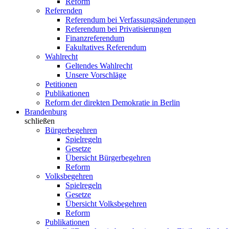
Reform
Referenden
Referendum bei Verfassungsänderungen
Referendum bei Privatisierungen
Finanzreferendum
Fakultatives Referendum
Wahlrecht
Geltendes Wahlrecht
Unsere Vorschläge
Petitionen
Publikationen
Reform der direkten Demokratie in Berlin
Brandenburg
schließen
Bürgerbegehren
Spielregeln
Gesetze
Übersicht Bürgerbegehren
Reform
Volksbegehren
Spielregeln
Gesetze
Übersicht Volksbegehren
Reform
Publikationen