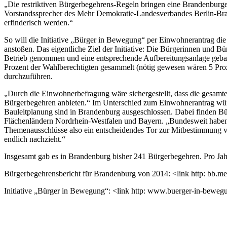
„Die restriktiven Bürgerbegehrens-Regeln bringen eine Brandenburge
Vorstandssprecher des Mehr Demokratie-Landesverbandes Berlin-Bran
erfinderisch werden.“
So will die Initiative „Bürger in Bewegung“ per Einwohnerantrag 
anstoßen. Das eigentliche Ziel der Initiative: Die Bürgerinnen und 
Betrieb genommen und eine entsprechende Aufbereitungsanlage gebau
Prozent der Wahlberechtigten gesammelt (nötig gewesen wären 5 Pro
durchzuführen.
„Durch die Einwohnerbefragung wäre sichergestellt, dass die gesamte
Bürgerbegehren anbieten.“ Im Unterschied zum Einwohnerantrag wür
Bauleitplanung sind in Brandenburg ausgeschlossen. Dabei finden Bür
Flächenländern Nordrhein-Westfalen und Bayern. „Bundesweit haben 
Themenausschlüsse also ein entscheidendes Tor zur Mitbestimmung ver
endlich nachzieht.“
Insgesamt gab es in Brandenburg bisher 241 Bürgerbegehren. Pro Jahr
Bürgerbegehrensbericht für Brandenburg von 2014: <link http: bb.me
Initiative „Bürger in Bewegung“: <link http: www.buerger-in-beweg