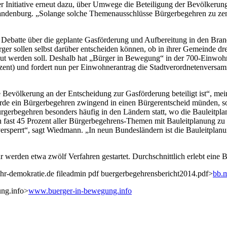
r Initiative erneut dazu, über Umwege die Beteiligung der Bevölkerun
denburg. „Solange solche Themenausschlüsse Bürgerbegehren zu zentr
die Debatte über die geplante Gasförderung und Aufbereitung in den
Bürger sollen selbst darüber entscheiden können, ob in ihrer Gemeinde
t werden soll. Deshalb hat „Bürger in Bewegung“ in der 700-Einwohn
zent) und fordert nun per Einwohnerantrag die Stadtverordnetenvers
 Bevölkerung an der Entscheidung zur Gasförderung beteiligt ist“, me
de ein Bürgerbegehren zwingend in einen Bürgerentscheid münden, so
gerbegehren besonders häufig in den Ländern statt, wo die Bauleitpla
fast 45 Prozent aller Bürgerbegehrens-Themen mit Bauleitplanung zu
sperrt“, sagt Wiedmann. „In neun Bundesländern ist die Bauleitplanung
 werden etwa zwölf Verfahren gestartet. Durchschnittlich erlebt eine
hr-demokratie.de fileadmin pdf buergerbegehrensbericht2014.pdf>
bb.m
ung.info>
www.buerger-in-bewegung.info