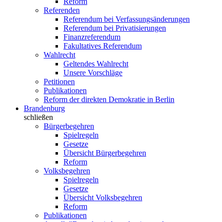
Reform
Referenden
Referendum bei Verfassungsänderungen
Referendum bei Privatisierungen
Finanzreferendum
Fakultatives Referendum
Wahlrecht
Geltendes Wahlrecht
Unsere Vorschläge
Petitionen
Publikationen
Reform der direkten Demokratie in Berlin
Brandenburg
schließen
Bürgerbegehren
Spielregeln
Gesetze
Übersicht Bürgerbegehren
Reform
Volksbegehren
Spielregeln
Gesetze
Übersicht Volksbegehren
Reform
Publikationen