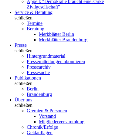
Appell: "Demokratie braucht eine starke
Zivilgesellschaft"
Service & Beratung
schließen
Termine
Beratung
Merkblätter Berlin
Merkblätter Brandenburg
Presse
schließen
Hintergrundmaterial
Pressemitteilungen abonnieren
Pressearchiv
Pressesuche
Publikationen
schließen
Berlin
Brandenburg
Über uns
schließen
Gremien & Personen
Vorstand
Mitgliederversammlung
Chronik/Erfolge
Geldauflagen