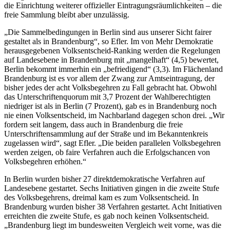
die Einrichtung weiterer offizieller Eintragungsräumlichkeiten – die
freie Sammlung bleibt aber unzulässig.
„Die Sammelbedingungen in Berlin sind aus unserer Sicht fairer
gestaltet als in Brandenburg“, so Efler. Im von Mehr Demokratie
herausgegebenen Volksentscheid-Ranking werden die Regelungen
auf Landesebene in Brandenburg mit „mangelhaft“ (4,5) bewertet,
Berlin bekommt immerhin ein „befriedigend“ (3,3). Im Flächenland
Brandenburg ist es vor allem der Zwang zur Amtseintragung, der
bisher jedes der acht Volksbegehren zu Fall gebracht hat. Obwohl
das Unterschriftenquorum mit 3,7 Prozent der Wahlberechtigten
niedriger ist als in Berlin (7 Prozent), gab es in Brandenburg noch
nie einen Volksentscheid, im Nachbarland dagegen schon drei. „Wir
fordern seit langem, dass auch in Brandenburg die freie
Unterschriftensammlung auf der Straße und im Bekanntenkreis
zugelassen wird“, sagt Efler. „Die beiden parallelen Volksbegehren
werden zeigen, ob faire Verfahren auch die Erfolgschancen von
Volksbegehren erhöhen.“
In Berlin wurden bisher 27 direktdemokratische Verfahren auf
Landesebene gestartet. Sechs Initiativen gingen in die zweite Stufe
des Volksbegehrens, dreimal kam es zum Volksentscheid. In
Brandenburg wurden bisher 38 Verfahren gestartet. Acht Initiativen
erreichten die zweite Stufe, es gab noch keinen Volksentscheid.
„Brandenburg liegt im bundesweiten Vergleich weit vorne, was die