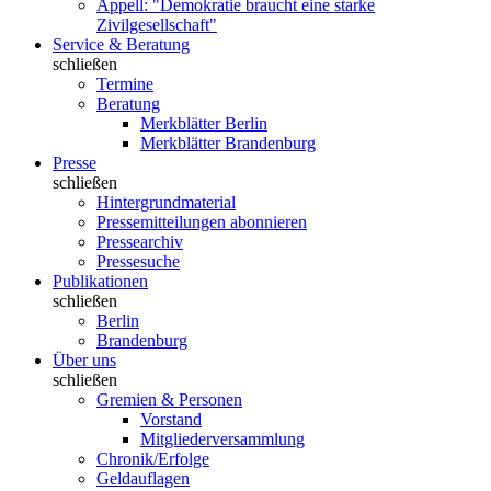
Appell: "Demokratie braucht eine starke
Zivilgesellschaft"
Service & Beratung
schließen
Termine
Beratung
Merkblätter Berlin
Merkblätter Brandenburg
Presse
schließen
Hintergrundmaterial
Pressemitteilungen abonnieren
Pressearchiv
Pressesuche
Publikationen
schließen
Berlin
Brandenburg
Über uns
schließen
Gremien & Personen
Vorstand
Mitgliederversammlung
Chronik/Erfolge
Geldauflagen