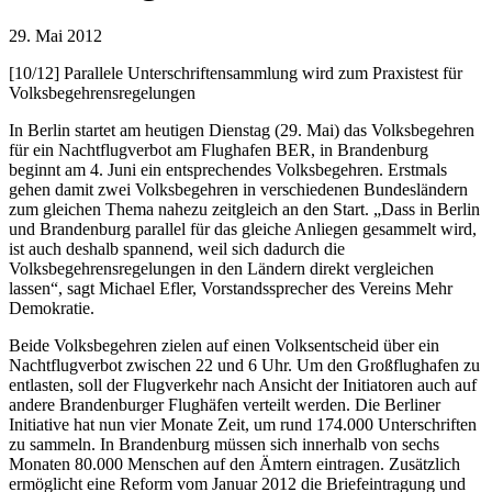
29. Mai 2012
[10/12] Parallele Unterschriftensammlung wird zum Praxistest für
Volksbegehrensregelungen
In Berlin startet am heutigen Dienstag (29. Mai) das Volksbegehren
für ein Nachtflugverbot am Flughafen BER, in Brandenburg
beginnt am 4. Juni ein entsprechendes Volksbegehren. Erstmals
gehen damit zwei Volksbegehren in verschiedenen Bundesländern
zum gleichen Thema nahezu zeitgleich an den Start. „Dass in Berlin
und Brandenburg parallel für das gleiche Anliegen gesammelt wird,
ist auch deshalb spannend, weil sich dadurch die
Volksbegehrensregelungen in den Ländern direkt vergleichen
lassen“, sagt Michael Efler, Vorstandssprecher des Vereins Mehr
Demokratie.
Beide Volksbegehren zielen auf einen Volksentscheid über ein
Nachtflugverbot zwischen 22 und 6 Uhr. Um den Großflughafen zu
entlasten, soll der Flugverkehr nach Ansicht der Initiatoren auch auf
andere Brandenburger Flughäfen verteilt werden. Die Berliner
Initiative hat nun vier Monate Zeit, um rund 174.000 Unterschriften
zu sammeln. In Brandenburg müssen sich innerhalb von sechs
Monaten 80.000 Menschen auf den Ämtern eintragen. Zusätzlich
ermöglicht eine Reform vom Januar 2012 die Briefeintragung und