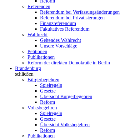
Reform
Referenden
Referendum bei Verfassungsänderungen
Referendum bei Privatisierungen
Finanzreferendum
Fakultatives Referendum
Wahlrecht
Geltendes Wahlrecht
Unsere Vorschläge
Petitionen
Publikationen
Reform der direkten Demokratie in Berlin
Brandenburg
schließen
Bürgerbegehren
Spielregeln
Gesetze
Übersicht Bürgerbegehren
Reform
Volksbegehren
Spielregeln
Gesetze
Übersicht Volksbegehren
Reform
Publikationen