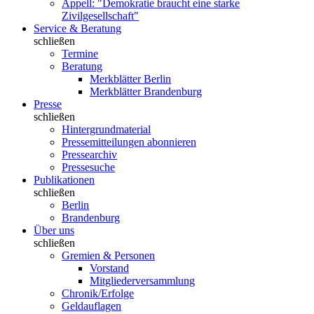
Appell: "Demokratie braucht eine starke
Zivilgesellschaft"
Service & Beratung
schließen
Termine
Beratung
Merkblätter Berlin
Merkblätter Brandenburg
Presse
schließen
Hintergrundmaterial
Pressemitteilungen abonnieren
Pressearchiv
Pressesuche
Publikationen
schließen
Berlin
Brandenburg
Über uns
schließen
Gremien & Personen
Vorstand
Mitgliederversammlung
Chronik/Erfolge
Geldauflagen