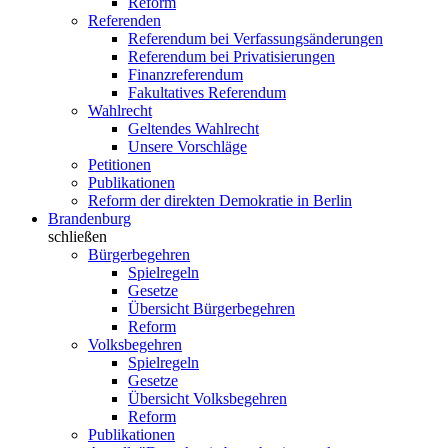
Reform
Referenden
Referendum bei Verfassungsänderungen
Referendum bei Privatisierungen
Finanzreferendum
Fakultatives Referendum
Wahlrecht
Geltendes Wahlrecht
Unsere Vorschläge
Petitionen
Publikationen
Reform der direkten Demokratie in Berlin
Brandenburg
schließen
Bürgerbegehren
Spielregeln
Gesetze
Übersicht Bürgerbegehren
Reform
Volksbegehren
Spielregeln
Gesetze
Übersicht Volksbegehren
Reform
Publikationen