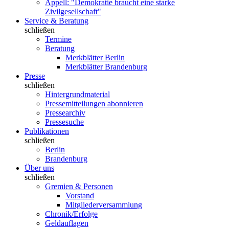
Appell: "Demokratie braucht eine starke
Zivilgesellschaft"
Service & Beratung
schließen
Termine
Beratung
Merkblätter Berlin
Merkblätter Brandenburg
Presse
schließen
Hintergrundmaterial
Pressemitteilungen abonnieren
Pressearchiv
Pressesuche
Publikationen
schließen
Berlin
Brandenburg
Über uns
schließen
Gremien & Personen
Vorstand
Mitgliederversammlung
Chronik/Erfolge
Geldauflagen