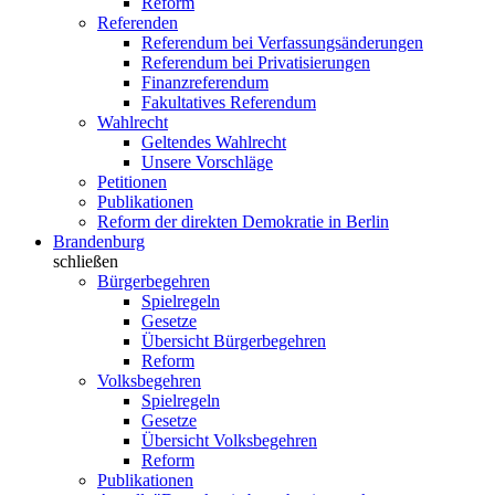
Reform
Referenden
Referendum bei Verfassungsänderungen
Referendum bei Privatisierungen
Finanzreferendum
Fakultatives Referendum
Wahlrecht
Geltendes Wahlrecht
Unsere Vorschläge
Petitionen
Publikationen
Reform der direkten Demokratie in Berlin
Brandenburg
schließen
Bürgerbegehren
Spielregeln
Gesetze
Übersicht Bürgerbegehren
Reform
Volksbegehren
Spielregeln
Gesetze
Übersicht Volksbegehren
Reform
Publikationen