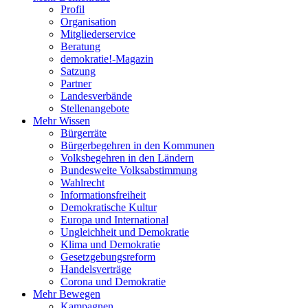
Profil
Organisation
Mitgliederservice
Beratung
demokratie!-Magazin
Satzung
Partner
Landesverbände
Stellenangebote
Mehr Wissen
Bürgerräte
Bürgerbegehren in den Kommunen
Volksbegehren in den Ländern
Bundesweite Volksabstimmung
Wahlrecht
Informationsfreiheit
Demokratische Kultur
Europa und International
Ungleichheit und Demokratie
Klima und Demokratie
Gesetzgebungsreform
Handelsverträge
Corona und Demokratie
Mehr Bewegen
Kampagnen