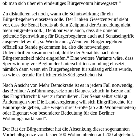
ob man sich über ein eindeutiges Bürgervotum hinwegsetzt.“
Zu diskutieren sei noch, wann die Schutzwirkung für ein
Bürgerbegehren einsetzen solle. Der Linken-Gesetzentwurf sieht
vor, dass der Senat bereits ab dem Zeitpunkt der Anmeldung nicht
mehr eingreifen soll. „Denkbar wäre auch, dass die ohnehin
geltende Sperrwirkung für Bürgerbegehren auch auf Senatseingriffe
ausgeweitet wird“, so Wiedmann. „Wenn ein Bürgerbegehren
offiziell zu Stande gekommen ist, also die notwendigen
Unterschriften zusammen hat, dürfte der Senat bis nach dem
Bürgerentscheid nicht eingreifen.“ Eine weitere Variante wäre, dass
Sperrwirkung vor Beginn der Unterschriftensammlung einsetzt,
nämlich dann wenn ein Bürgerbegehren für zulässig erklärt wurde,
so wie es gerade für Lichterfelde-Süd geschehen ist.
Nach Ansicht von Mehr Demokratie ist es in jedem Fall notwendig,
das Berliner Ausführungsgesetz zum Baugesetzbuch in Bezug auf
das Eingriffsrecht klarer zu formulieren. Der Senat selbst schlägt
Änderungen vor: Die Landesregierung will sich Eingriffsrechte für
Bauprojekte geben, „die wegen ihrer Größe (ab 200 Wohneinheiten)
oder Eigenart von besonderer Bedeutung für den Berliner
Wohnungsmarkt sind“.
Der Rat der Bürgermeister hat die Absenkung dieser sogenannten
Vorbehaltsgrenze von bisher 500 Wohneinheiten auf 200 abgelehnt.