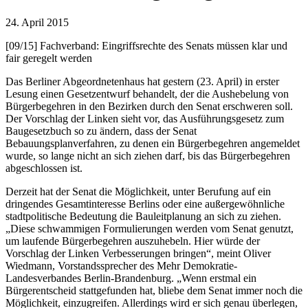
24. April 2015
[09/15] Fachverband: Eingriffsrechte des Senats müssen klar und
fair geregelt werden
Das Berliner Abgeordnetenhaus hat gestern (23. April) in erster
Lesung einen Gesetzentwurf behandelt, der die Aushebelung von
Bürgerbegehren in den Bezirken durch den Senat erschweren soll.
Der Vorschlag der Linken sieht vor, das Ausführungsgesetz zum
Baugesetzbuch so zu ändern, dass der Senat
Bebauungsplanverfahren, zu denen ein Bürgerbegehren angemeldet
wurde, so lange nicht an sich ziehen darf, bis das Bürgerbegehren
abgeschlossen ist.
Derzeit hat der Senat die Möglichkeit, unter Berufung auf ein
dringendes Gesamtinteresse Berlins oder eine außergewöhnliche
stadtpolitische Bedeutung die Bauleitplanung an sich zu ziehen.
„Diese schwammigen Formulierungen werden vom Senat genutzt,
um laufende Bürgerbegehren auszuhebeln. Hier würde der
Vorschlag der Linken Verbesserungen bringen“, meint Oliver
Wiedmann, Vorstandssprecher des Mehr Demokratie-
Landesverbandes Berlin-Brandenburg. „Wenn erstmal ein
Bürgerentscheid stattgefunden hat, bliebe dem Senat immer noch die
Möglichkeit, einzugreifen. Allerdings wird er sich genau überlegen,