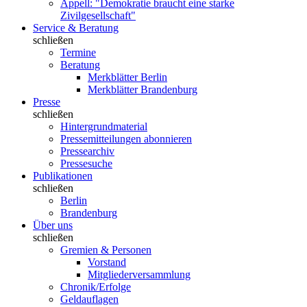
Appell: "Demokratie braucht eine starke
Zivilgesellschaft"
Service & Beratung
schließen
Termine
Beratung
Merkblätter Berlin
Merkblätter Brandenburg
Presse
schließen
Hintergrundmaterial
Pressemitteilungen abonnieren
Pressearchiv
Pressesuche
Publikationen
schließen
Berlin
Brandenburg
Über uns
schließen
Gremien & Personen
Vorstand
Mitgliederversammlung
Chronik/Erfolge
Geldauflagen