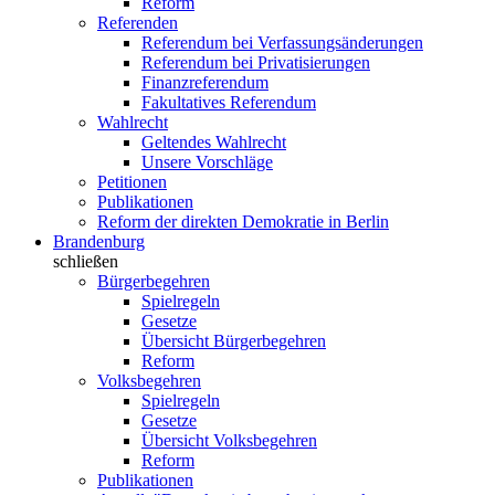
Reform
Referenden
Referendum bei Verfassungsänderungen
Referendum bei Privatisierungen
Finanzreferendum
Fakultatives Referendum
Wahlrecht
Geltendes Wahlrecht
Unsere Vorschläge
Petitionen
Publikationen
Reform der direkten Demokratie in Berlin
Brandenburg
schließen
Bürgerbegehren
Spielregeln
Gesetze
Übersicht Bürgerbegehren
Reform
Volksbegehren
Spielregeln
Gesetze
Übersicht Volksbegehren
Reform
Publikationen