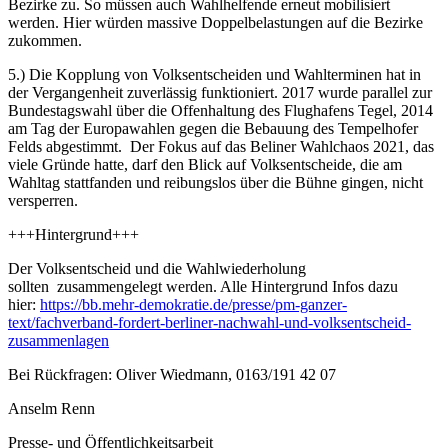
Bezirke zu. So müssen auch Wahlhelfende erneut mobilisiert
werden. Hier würden massive Doppelbelastungen auf die Bezirke
zukommen.
5.) Die Kopplung von Volksentscheiden und Wahlterminen hat in
der Vergangenheit zuverlässig funktioniert. 2017 wurde parallel zur
Bundestagswahl über die Offenhaltung des Flughafens Tegel, 2014
am Tag der Europawahlen gegen die Bebauung des Tempelhofer
Felds abgestimmt. Der Fokus auf das Beliner Wahlchaos 2021, das
viele Gründe hatte, darf den Blick auf Volksentscheide, die am
Wahltag stattfanden und reibungslos über die Bühne gingen, nicht
versperren.
+++Hintergrund+++
Der Volksentscheid und die Wahlwiederholung
sollten zusammengelegt werden. Alle Hintergrund Infos dazu
hier:
https://bb.mehr-demokratie.de/presse/pm-ganzer-
text/fachverband-fordert-berliner-nachwahl-und-volksentscheid-
zusammenlagen
Bei Rückfragen: Oliver Wiedmann, 0163/191 42 07
Anselm Renn
Presse- und Öffentlichkeitsarbeit