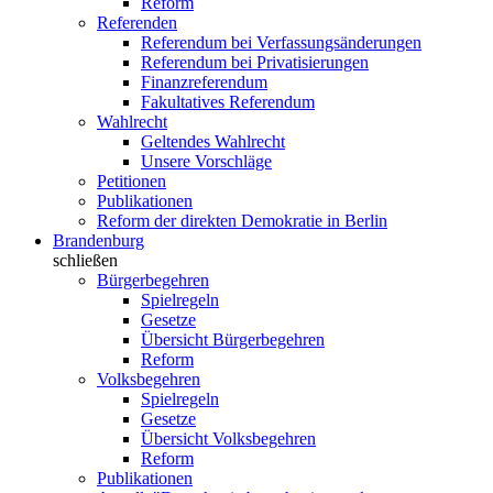
Reform
Referenden
Referendum bei Verfassungsänderungen
Referendum bei Privatisierungen
Finanzreferendum
Fakultatives Referendum
Wahlrecht
Geltendes Wahlrecht
Unsere Vorschläge
Petitionen
Publikationen
Reform der direkten Demokratie in Berlin
Brandenburg
schließen
Bürgerbegehren
Spielregeln
Gesetze
Übersicht Bürgerbegehren
Reform
Volksbegehren
Spielregeln
Gesetze
Übersicht Volksbegehren
Reform
Publikationen