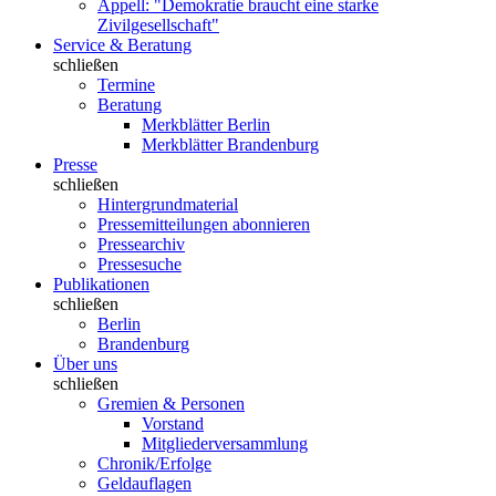
Appell: "Demokratie braucht eine starke
Zivilgesellschaft"
Service & Beratung
schließen
Termine
Beratung
Merkblätter Berlin
Merkblätter Brandenburg
Presse
schließen
Hintergrundmaterial
Pressemitteilungen abonnieren
Pressearchiv
Pressesuche
Publikationen
schließen
Berlin
Brandenburg
Über uns
schließen
Gremien & Personen
Vorstand
Mitgliederversammlung
Chronik/Erfolge
Geldauflagen