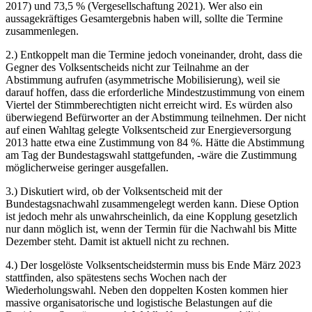
2017) und 73,5 % (Vergesellschaftung 2021). Wer also ein
aussagekräftiges Gesamtergebnis haben will, sollte die Termine
zusammenlegen.
2.) Entkoppelt man die Termine jedoch voneinander, droht, dass die
Gegner des Volksentscheids nicht zur Teilnahme an der
Abstimmung aufrufen (asymmetrische Mobilisierung), weil sie
darauf hoffen, dass die erforderliche Mindestzustimmung von einem
Viertel der Stimmberechtigten nicht erreicht wird. Es würden also
überwiegend Befürworter an der Abstimmung teilnehmen. Der nicht
auf einen Wahltag gelegte Volksentscheid zur Energieversorgung
2013 hatte etwa eine Zustimmung von 84 %. Hätte die Abstimmung
am Tag der Bundestagswahl stattgefunden, -wäre die Zustimmung
möglicherweise geringer ausgefallen.
3.) Diskutiert wird, ob der Volksentscheid mit der
Bundestagsnachwahl zusammengelegt werden kann. Diese Option
ist jedoch mehr als unwahrscheinlich, da eine Kopplung gesetzlich
nur dann möglich ist, wenn der Termin für die Nachwahl bis Mitte
Dezember steht. Damit ist aktuell nicht zu rechnen.
4.) Der losgelöste Volksentscheidstermin muss bis Ende März 2023
stattfinden, also spätestens sechs Wochen nach der
Wiederholungswahl. Neben den doppelten Kosten kommen hier
massive organisatorische und logistische Belastungen auf die