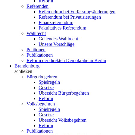
Reform
Referenden
Referendum bei Verfassungsänderungen
Referendum bei Privatisierungen
Finanzreferendum
Fakultatives Referendum
Wahlrecht
Geltendes Wahlrecht
Unsere Vorschläge
Petitionen
Publikationen
Reform der direkten Demokratie in Berlin
Brandenburg
schließen
Bürgerbegehren
Spielregeln
Gesetze
Übersicht Bürgerbegehren
Reform
Volksbegehren
Spielregeln
Gesetze
Übersicht Volksbegehren
Reform
Publikationen