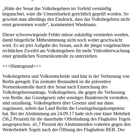
„Hätte der Senat das Volksbegehren im Vorfeld vernünftig
begutachtet, wäre die Umsetzbarkeit gerichtlich geprüft worden. So
gewinnt man allerdings den Eindruck, dass das Volksbegehren nicht
ernst genommen wurde“, kommentiert Wiedmann.
Dieser schwerwiegende Fehler müsse zukünftig vermieden werden,
damit bürgerliche Mitbestimmung nicht noch weiter geschwächt
wird. Es sei jetzt Aufgabe des Senats, auch die jüngst vorgebrachten
rechtlichen Zweifel am Volksbegehren für mehr Videoüberwachung
einer gründlichen Normenkontrolle zu unterziehen.
+++Hintergrund+++
Volksbegehren und Volksentscheide sind klar in der Verfassung von
Berlin geregelt. Ein zentraler Bestandteil ist die präventive
Normenkontrolle durch den Senat nach Einreichung des
Volksbegehrensantrags. Volksbegehren, die gegen die Verfassung
von Berlin, das Grundgesetz oder sonstiges Bundesrecht verstoßen,
sind unzulässig. Volksbegehren über Gesetze sind nur dann
zugelassen, sofern das Land Berlin die Gesetzgebungskompetenz
hat. Bei der Abstimmung am 24.09.17 hatte sich eine klare Mehrheit
(56,2 Prozent) für die dauerhafte Offenhaltung des Flughafen Tegels
ausgesprochen. 41,7 Prozent der Abstimmenden votierten gegen den
Weiterbetrieb Tegels nach der Öffnung des Flughafens BER. Der