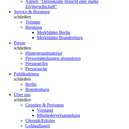
Appell: "Demokratie braucht eine starke
Zivilgesellschaft"
Service & Beratung
schließen
Termine
Beratung
Merkblätter Berlin
Merkblätter Brandenburg
Presse
schließen
Hintergrundmaterial
Pressemitteilungen abonnieren
Pressearchiv
Pressesuche
Publikationen
schließen
Berlin
Brandenburg
Über uns
schließen
Gremien & Personen
Vorstand
Mitgliederversammlung
Chronik/Erfolge
Geldauflagen