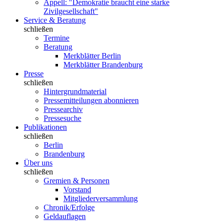
Appell: "Demokratie braucht eine starke
Zivilgesellschaft"
Service & Beratung
schließen
Termine
Beratung
Merkblätter Berlin
Merkblätter Brandenburg
Presse
schließen
Hintergrundmaterial
Pressemitteilungen abonnieren
Pressearchiv
Pressesuche
Publikationen
schließen
Berlin
Brandenburg
Über uns
schließen
Gremien & Personen
Vorstand
Mitgliederversammlung
Chronik/Erfolge
Geldauflagen