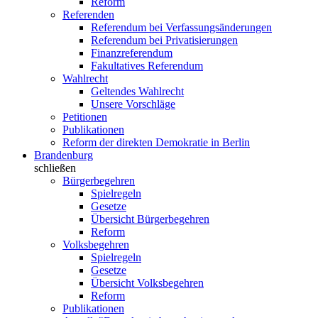
Reform
Referenden
Referendum bei Verfassungsänderungen
Referendum bei Privatisierungen
Finanzreferendum
Fakultatives Referendum
Wahlrecht
Geltendes Wahlrecht
Unsere Vorschläge
Petitionen
Publikationen
Reform der direkten Demokratie in Berlin
Brandenburg
schließen
Bürgerbegehren
Spielregeln
Gesetze
Übersicht Bürgerbegehren
Reform
Volksbegehren
Spielregeln
Gesetze
Übersicht Volksbegehren
Reform
Publikationen