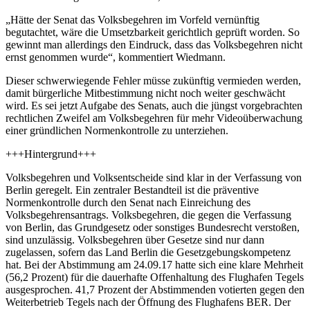
„Hätte der Senat das Volksbegehren im Vorfeld vernünftig
begutachtet, wäre die Umsetzbarkeit gerichtlich geprüft worden. So
gewinnt man allerdings den Eindruck, dass das Volksbegehren nicht
ernst genommen wurde“, kommentiert Wiedmann.
Dieser schwerwiegende Fehler müsse zukünftig vermieden werden,
damit bürgerliche Mitbestimmung nicht noch weiter geschwächt
wird. Es sei jetzt Aufgabe des Senats, auch die jüngst vorgebrachten
rechtlichen Zweifel am Volksbegehren für mehr Videoüberwachung
einer gründlichen Normenkontrolle zu unterziehen.
+++Hintergrund+++
Volksbegehren und Volksentscheide sind klar in der Verfassung von
Berlin geregelt. Ein zentraler Bestandteil ist die präventive
Normenkontrolle durch den Senat nach Einreichung des
Volksbegehrensantrags. Volksbegehren, die gegen die Verfassung
von Berlin, das Grundgesetz oder sonstiges Bundesrecht verstoßen,
sind unzulässig. Volksbegehren über Gesetze sind nur dann
zugelassen, sofern das Land Berlin die Gesetzgebungskompetenz
hat. Bei der Abstimmung am 24.09.17 hatte sich eine klare Mehrheit
(56,2 Prozent) für die dauerhafte Offenhaltung des Flughafen Tegels
ausgesprochen. 41,7 Prozent der Abstimmenden votierten gegen den
Weiterbetrieb Tegels nach der Öffnung des Flughafens BER. Der