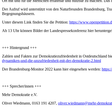
Ort mit und für die Menschen erfahrbar und nutzbar zu machen. Das i
Der Aufruf wird unterstützt von den Naturfreunden Brandenburg, Tr
Begegnungshäusern.
Unter diesem Link finden Sie die Petition:
https://www.openpetition.d
Ab 13 Uhr können Bilder der Landespressekonferenz hier herunterg
+++ Hintergrund +++
Zahlen und Fakten zur Demokratiezufriedenheit in Ostdeutschland bie
dynamiken-und-die-unzufriedenheit-mit-der-demokratie-2.html
Der Brandenburg-Monitor 2022 kann hier eingesehen werden:
https:
+++ Sprecher/innen +++
Mehr Demokratie e.V.
Oliver Wiedmann, 0163 191 4207,
oliver.wiedmann
@mehr-demokrat