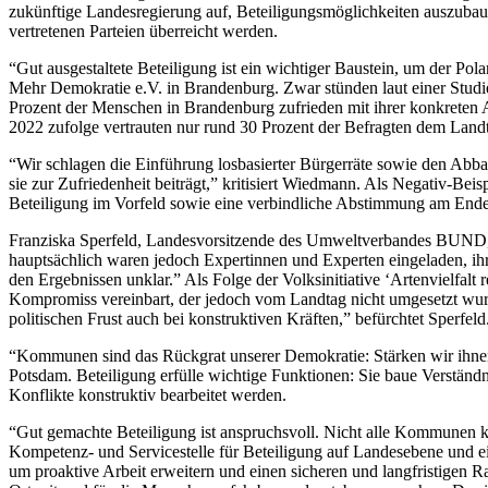
zukünftige Landesregierung auf, Beteiligungsmöglichkeiten auszubau
vertretenen Parteien überreicht werden.
“Gut ausgestaltete Beteiligung ist ein wichtiger Baustein, um der P
Mehr Demokratie e.V. in Brandenburg. Zwar stünden laut einer Studi
Prozent der Menschen in Brandenburg zufrieden mit ihrer konkreten A
2022 zufolge vertrauten nur rund 30 Prozent der Befragten dem Lan
“Wir schlagen die Einführung losbasierter Bürgerräte sowie den Abbau 
sie zur Zufriedenheit beiträgt,” kritisiert Wiedmann. Als Negativ-Bei
Beteiligung im Vorfeld sowie eine verbindliche Abstimmung am Ende
Franziska Sperfeld, Landesvorsitzende des Umweltverbandes BUND, kr
hauptsächlich waren jedoch Expertinnen und Experten eingeladen, i
den Ergebnissen unklar.” Als Folge der Volksinitiative ‘Artenvielfa
Kompromiss vereinbart, der jedoch vom Landtag nicht umgesetzt wur
politischen Frust auch bei konstruktiven Kräften,” befürchtet Sperfeld
“Kommunen sind das Rückgrat unserer Demokratie: Stärken wir ihnen
Potsdam. Beteiligung erfülle wichtige Funktionen: Sie baue Verständ
Konflikte konstruktiv bearbeitet werden.
“Gut gemachte Beteiligung ist anspruchsvoll. Nicht alle Kommunen k
Kompetenz- und Servicestelle für Beteiligung auf Landesebene und e
um proaktive Arbeit erweitern und einen sicheren und langfristigen 