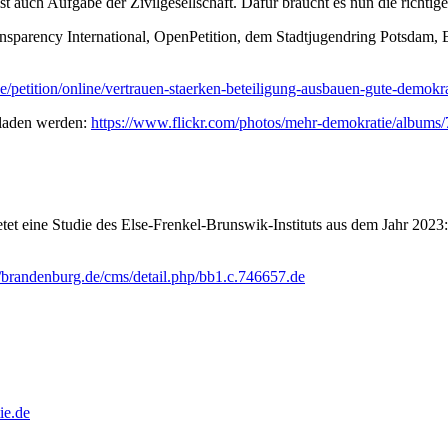
st auch Aufgabe der Zivilgesellschaft. Dafür braucht es nun die richt
ansparency International, OpenPetition, dem Stadtjugendring Potsdam
e/petition/online/vertrauen-staerken-beteiligung-ausbauen-gute-demokra
eladen werden:
https://www.flickr.com/photos/mehr-demokratie/album
tet eine Studie des Else-Frenkel-Brunswik-Instituts aus dem Jahr 2023
//brandenburg.de/cms/detail.php/bb1.c.746657.de
ie.de