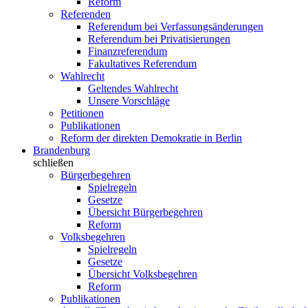
Reform
Referenden
Referendum bei Verfassungsänderungen
Referendum bei Privatisierungen
Finanzreferendum
Fakultatives Referendum
Wahlrecht
Geltendes Wahlrecht
Unsere Vorschläge
Petitionen
Publikationen
Reform der direkten Demokratie in Berlin
Brandenburg
schließen
Bürgerbegehren
Spielregeln
Gesetze
Übersicht Bürgerbegehren
Reform
Volksbegehren
Spielregeln
Gesetze
Übersicht Volksbegehren
Reform
Publikationen