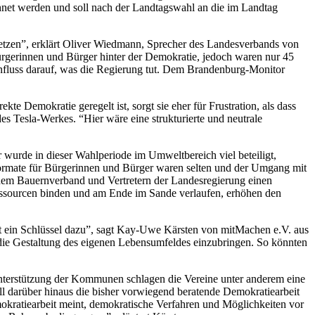
chnet werden und soll nach der Landtagswahl an die im Landtag
usetzen”, erklärt Oliver Wiedmann, Sprecher des Landesverbands von
ürgerinnen und Bürger hinter der Demokratie, jedoch waren nur 45
Einfluss darauf, was die Regierung tut. Dem Brandenburg-Monitor
e Demokratie geregelt ist, sorgt sie eher für Frustration, als dass
es Tesla-Werkes. “Hier wäre eine strukturierte und neutrale
wurde in dieser Wahlperiode im Umweltbereich viel beteiligt,
Formate für Bürgerinnen und Bürger waren selten und der Umgang mit
t dem Bauernverband und Vertretern der Landesregierung einen
essourcen binden und am Ende im Sande verlaufen, erhöhen den
t ein Schlüssel dazu”, sagt Kay-Uwe Kärsten von mitMachen e.V. aus
 die Gestaltung des eigenen Lebensumfeldes einzubringen. So könnten
Unterstützung der Kommunen schlagen die Vereine unter anderem eine
l darüber hinaus die bisher vorwiegend beratende Demokratiearbeit
mokratiearbeit meint, demokratische Verfahren und Möglichkeiten vor