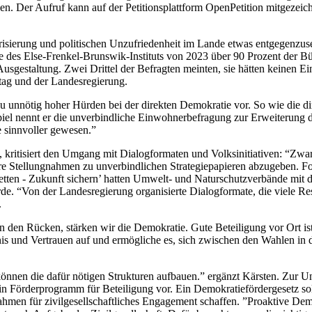
en. Der Aufruf kann auf der Petitionsplattform OpenPetition mitgezei
olarisierung und politischen Unzufriedenheit im Lande etwas entgegenz
e des Else-Frenkel-Brunswik-Instituts von 2023 über 90 Prozent der B
usgestaltung. Zwei Drittel der Befragten meinten, sie hätten keinen 
dtag und der Landesregierung.
unnötig hoher Hürden bei der direkten Demokratie vor. So wie die direkt
spiel nennt er die unverbindliche Einwohnerbefragung zur Erweiterung d
 sinnvoller gewesen.”
itisiert den Umgang mit Dialogformaten und Volksinitiativen: “Zwar 
hre Stellungnahmen zu unverbindlichen Strategiepapieren abzugeben. 
lt retten - Zukunft sichern’ hatten Umwelt- und Naturschutzverbände mi
de. “Von der Landesregierung organisierte Dialogformate, die viele R
.
 den Rücken, stärken wir die Demokratie. Gute Beteiligung vor Ort is
nis und Vertrauen auf und ermögliche es, sich zwischen den Wahlen in
önnen die dafür nötigen Strukturen aufbauen.” ergänzt Kärsten. Zur 
in Förderprogramm für Beteiligung vor. Ein Demokratiefördergesetz sol
Rahmen für zivilgesellschaftliches Engagement schaffen. ”Proaktive De