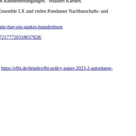
igen Rahmenbedingungen.” erläutert Kärsten.
, Ensemble LX und vielen Potsdamer Nachbarschafts- und
tie-fuer-ein-starkes-brandenburg
s/72177720318637828/
:
https://efbi.de/details/efbi-policy-paper-2023-2-autoritaere-