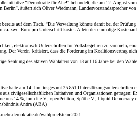
sinitiative “Demokratie für Alle!“ behandelt, die am 12. August vom 
 in Berlin”, äußert sich Oliver Wiedmann, Landesvorstandssprecher vo
e bereits auf dem Tisch. “Die Verwaltung könnte damit bei der Prüfung 
lin ca. zwei Euro pro Unterschrift kostet. Allein der einmalige Koste
hkeit, elektronisch Unterschriften für Volksbegehren zu sammeln, enor
g. Der Verein kritisiert, dass die Forderung im Koalitionsvertrag nich
fortige Senkung des aktiven Wahlalters von 18 auf 16 Jahre bei den Wa
tiative hatte am 14. Juni insgesamt 25.851 Unterstützungsunterschriften 
s aus zivilgesellschaftlichen Initiativen und Organisationen getragen:
uns 14 %, innn.it e.V., openPetition, Späti e.V., Liquid Democracy e
onsbündnis Antira (ABA)
b.mehr-demokratie.de/wahlpruefsteine2021