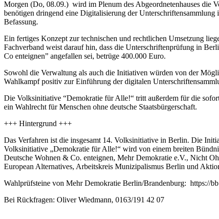
Morgen (Do, 08.09.) wird im Plenum des Abgeordnetenhauses die Volk
benötigen dringend eine Digitalisierung der Unterschriftensammlung
Befassung.
Ein fertiges Konzept zur technischen und rechtlichen Umsetzung lieg
Fachverband weist darauf hin, dass die Unterschriftenprüfung in Ber
Co enteignen” angefallen sei, betrüge 400.000 Euro.
Sowohl die Verwaltung als auch die Initiativen würden von der Möglic
Wahlkampf positiv zur Einführung der digitalen Unterschriftensammlun
Die Volksinitiative “Demokratie für Alle!“ tritt außerdem für die so
ein Wahlrecht für Menschen ohne deutsche Staatsbürgerschaft.
+++ Hintergrund +++
Das Verfahren ist die insgesamt 14. Volksinitiative in Berlin. Die Ini
Volksinitiative „Demokratie für Alle!“ wird von einem breiten Bündni
Deutsche Wohnen & Co. enteignen, Mehr Demokratie e.V., Nicht Ohne 
European Alternatives, Arbeitskreis Munizipalismus Berlin und Akti
Wahlprüfsteine von Mehr Demokratie Berlin/Brandenburg: https://b
Bei Rückfragen: Oliver Wiedmann, 0163/191 42 07