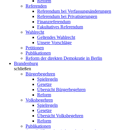
Reform
Referenden
Referendum bei Verfassungsänderungen
Referendum bei Privatisierungen
Finanzreferendum
Fakultatives Referendum
Wahlrecht
Geltendes Wahlrecht
Unsere Vorschläge
Petitionen
Publikationen
Reform der direkten Demokratie in Berlin
Brandenburg
schließen
Bürgerbegehren
Spielregeln
Gesetze
Übersicht Bürgerbegehren
Reform
Volksbegehren
Spielregeln
Gesetze
Übersicht Volksbegehren
Reform
Publikationen