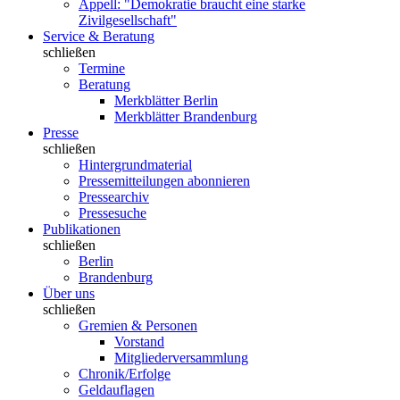
Appell: "Demokratie braucht eine starke
Zivilgesellschaft"
Service & Beratung
schließen
Termine
Beratung
Merkblätter Berlin
Merkblätter Brandenburg
Presse
schließen
Hintergrundmaterial
Pressemitteilungen abonnieren
Pressearchiv
Pressesuche
Publikationen
schließen
Berlin
Brandenburg
Über uns
schließen
Gremien & Personen
Vorstand
Mitgliederversammlung
Chronik/Erfolge
Geldauflagen