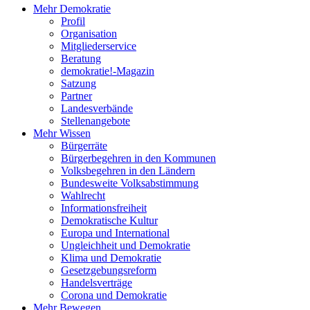
Mehr Demokratie
Profil
Organisation
Mitgliederservice
Beratung
demokratie!-Magazin
Satzung
Partner
Landesverbände
Stellenangebote
Mehr Wissen
Bürgerräte
Bürgerbegehren in den Kommunen
Volksbegehren in den Ländern
Bundesweite Volksabstimmung
Wahlrecht
Informationsfreiheit
Demokratische Kultur
Europa und International
Ungleichheit und Demokratie
Klima und Demokratie
Gesetzgebungsreform
Handelsverträge
Corona und Demokratie
Mehr Bewegen