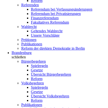
Reform
Referenden
Referendum bei Verfassungsänderungen
Referendum bei Privatisierungen
Finanzreferendum
Fakultatives Referendum
Wahlrecht
Geltendes Wahlrecht
Unsere Vorschläge
Petitionen
Publikationen
Reform der direkten Demokratie in Berlin
Brandenburg
schließen
Bürgerbegehren
Spielregeln
Gesetze
Übersicht Bürgerbegehren
Reform
Volksbegehren
Spielregeln
Gesetze
Übersicht Volksbegehren
Reform
Publikationen