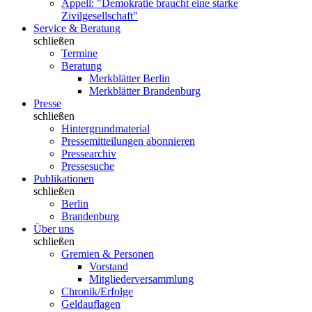
Appell: "Demokratie braucht eine starke
Zivilgesellschaft"
Service & Beratung
schließen
Termine
Beratung
Merkblätter Berlin
Merkblätter Brandenburg
Presse
schließen
Hintergrundmaterial
Pressemitteilungen abonnieren
Pressearchiv
Pressesuche
Publikationen
schließen
Berlin
Brandenburg
Über uns
schließen
Gremien & Personen
Vorstand
Mitgliederversammlung
Chronik/Erfolge
Geldauflagen