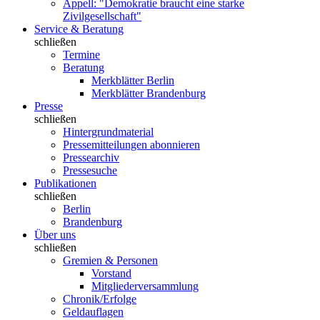
Appell: "Demokratie braucht eine starke
Zivilgesellschaft"
Service & Beratung
schließen
Termine
Beratung
Merkblätter Berlin
Merkblätter Brandenburg
Presse
schließen
Hintergrundmaterial
Pressemitteilungen abonnieren
Pressearchiv
Pressesuche
Publikationen
schließen
Berlin
Brandenburg
Über uns
schließen
Gremien & Personen
Vorstand
Mitgliederversammlung
Chronik/Erfolge
Geldauflagen