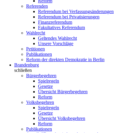
Reform
Referenden
Referendum bei Verfassungsänderungen
Referendum bei Privatisierungen
Finanzreferendum
Fakultatives Referendum
Wahlrecht
Geltendes Wahlrecht
Unsere Vorschläge
Petitionen
Publikationen
Reform der direkten Demokratie in Berlin
Brandenburg
schließen
Bürgerbegehren
Spielregeln
Gesetze
Übersicht Bürgerbegehren
Reform
Volksbegehren
Spielregeln
Gesetze
Übersicht Volksbegehren
Reform
Publikationen