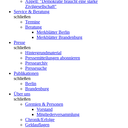
Appell: "Demokratie braucht eine starke
Zivilgesellschaft"
Service & Beratung
schließen
Termine
Beratung
Merkblätter Berlin
Merkblätter Brandenburg
Presse
schließen
Hintergrundmaterial
Pressemitteilungen abonnieren
Pressearchiv
Pressesuche
Publikationen
schließen
Berlin
Brandenburg
Über uns
schließen
Gremien & Personen
Vorstand
Mitgliederversammlung
Chronik/Erfolge
Geldauflagen