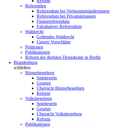
Reform
Referenden
Referendum bei Verfassungsänderungen
Referendum bei Privatisierungen
Finanzreferendum
Fakultatives Referendum
Wahlrecht
Geltendes Wahlrecht
Unsere Vorschläge
Petitionen
Publikationen
Reform der direkten Demokratie in Berlin
Brandenburg
schließen
Bürgerbegehren
Spielregeln
Gesetze
Übersicht Bürgerbegehren
Reform
Volksbegehren
Spielregeln
Gesetze
Übersicht Volksbegehren
Reform
Publikationen