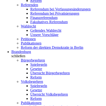
Reform
Referenden
Referendum bei Verfassungsänderungen
Referendum bei Privatisierungen
Finanzreferendum
Fakultatives Referendum
Wahlrecht
Geltendes Wahlrecht
Unsere Vorschläge
Petitionen
Publikationen
Reform der direkten Demokratie in Berlin
Brandenburg
schließen
Bürgerbegehren
Spielregeln
Gesetze
Übersicht Bürgerbegehren
Reform
Volksbegehren
Spielregeln
Gesetze
Übersicht Volksbegehren
Reform
Publikationen