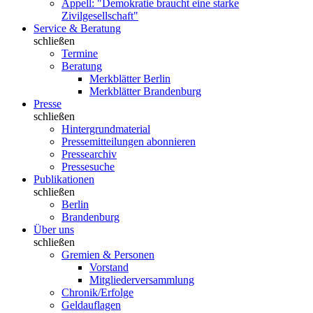
Appell: "Demokratie braucht eine starke
Zivilgesellschaft"
Service & Beratung
schließen
Termine
Beratung
Merkblätter Berlin
Merkblätter Brandenburg
Presse
schließen
Hintergrundmaterial
Pressemitteilungen abonnieren
Pressearchiv
Pressesuche
Publikationen
schließen
Berlin
Brandenburg
Über uns
schließen
Gremien & Personen
Vorstand
Mitgliederversammlung
Chronik/Erfolge
Geldauflagen