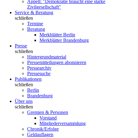
Appell: "Demokratie braucht eine starke
Zivilgesellschaft"
Service & Beratung
schließen
Termine
Beratung
Merkblätter Berlin
Merkblätter Brandenburg
Presse
schließen
Hintergrundmaterial
Pressemitteilungen abonnieren
Pressearchiv
Pressesuche
Publikationen
schließen
Berlin
Brandenburg
Über uns
schließen
Gremien & Personen
Vorstand
Mitgliederversammlung
Chronik/Erfolge
Geldauflagen