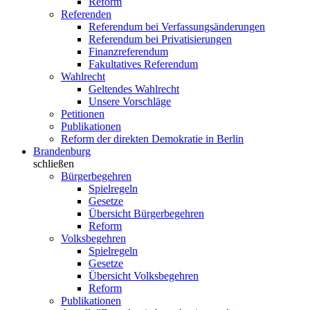
Reform
Referenden
Referendum bei Verfassungsänderungen
Referendum bei Privatisierungen
Finanzreferendum
Fakultatives Referendum
Wahlrecht
Geltendes Wahlrecht
Unsere Vorschläge
Petitionen
Publikationen
Reform der direkten Demokratie in Berlin
Brandenburg
schließen
Bürgerbegehren
Spielregeln
Gesetze
Übersicht Bürgerbegehren
Reform
Volksbegehren
Spielregeln
Gesetze
Übersicht Volksbegehren
Reform
Publikationen