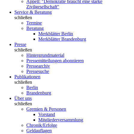
Appell: "Demokratie braucht eine starke
Zivilgesellschaft"
Service & Beratung
schließen
Termine
Beratung
Merkblätter Berlin
Merkblätter Brandenburg
Presse
schließen
Hintergrundmaterial
Pressemitteilungen abonnieren
Pressearchiv
Pressesuche
Publikationen
schließen
Berlin
Brandenburg
Über uns
schließen
Gremien & Personen
Vorstand
Mitgliederversammlung
Chronik/Erfolge
Geldauflagen