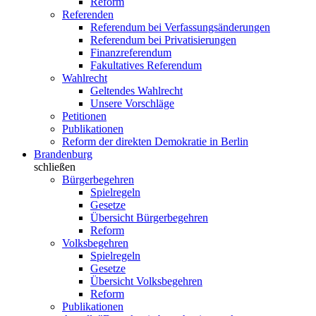
Reform
Referenden
Referendum bei Verfassungsänderungen
Referendum bei Privatisierungen
Finanzreferendum
Fakultatives Referendum
Wahlrecht
Geltendes Wahlrecht
Unsere Vorschläge
Petitionen
Publikationen
Reform der direkten Demokratie in Berlin
Brandenburg
schließen
Bürgerbegehren
Spielregeln
Gesetze
Übersicht Bürgerbegehren
Reform
Volksbegehren
Spielregeln
Gesetze
Übersicht Volksbegehren
Reform
Publikationen