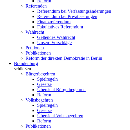
Reform
Referenden
Referendum bei Verfassungsänderungen
Referendum bei Privatisierungen
Finanzreferendum
Fakultatives Referendum
Wahlrecht
Geltendes Wahlrecht
Unsere Vorschläge
Petitionen
Publikationen
Reform der direkten Demokratie in Berlin
Brandenburg
schließen
Bürgerbegehren
Spielregeln
Gesetze
Übersicht Bürgerbegehren
Reform
Volksbegehren
Spielregeln
Gesetze
Übersicht Volksbegehren
Reform
Publikationen