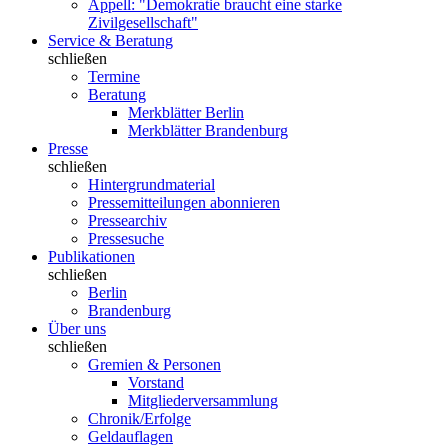
Appell: "Demokratie braucht eine starke
Zivilgesellschaft"
Service & Beratung
schließen
Termine
Beratung
Merkblätter Berlin
Merkblätter Brandenburg
Presse
schließen
Hintergrundmaterial
Pressemitteilungen abonnieren
Pressearchiv
Pressesuche
Publikationen
schließen
Berlin
Brandenburg
Über uns
schließen
Gremien & Personen
Vorstand
Mitgliederversammlung
Chronik/Erfolge
Geldauflagen