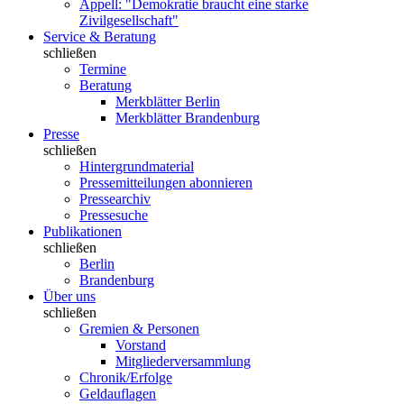
Appell: "Demokratie braucht eine starke
Zivilgesellschaft"
Service & Beratung
schließen
Termine
Beratung
Merkblätter Berlin
Merkblätter Brandenburg
Presse
schließen
Hintergrundmaterial
Pressemitteilungen abonnieren
Pressearchiv
Pressesuche
Publikationen
schließen
Berlin
Brandenburg
Über uns
schließen
Gremien & Personen
Vorstand
Mitgliederversammlung
Chronik/Erfolge
Geldauflagen