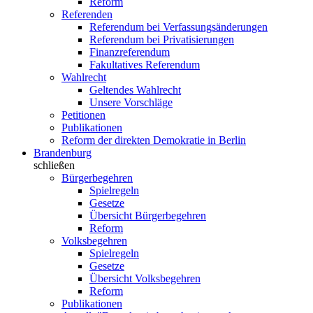
Reform
Referenden
Referendum bei Verfassungsänderungen
Referendum bei Privatisierungen
Finanzreferendum
Fakultatives Referendum
Wahlrecht
Geltendes Wahlrecht
Unsere Vorschläge
Petitionen
Publikationen
Reform der direkten Demokratie in Berlin
Brandenburg
schließen
Bürgerbegehren
Spielregeln
Gesetze
Übersicht Bürgerbegehren
Reform
Volksbegehren
Spielregeln
Gesetze
Übersicht Volksbegehren
Reform
Publikationen