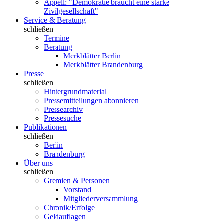
Appell: "Demokratie braucht eine starke
Zivilgesellschaft"
Service & Beratung
schließen
Termine
Beratung
Merkblätter Berlin
Merkblätter Brandenburg
Presse
schließen
Hintergrundmaterial
Pressemitteilungen abonnieren
Pressearchiv
Pressesuche
Publikationen
schließen
Berlin
Brandenburg
Über uns
schließen
Gremien & Personen
Vorstand
Mitgliederversammlung
Chronik/Erfolge
Geldauflagen