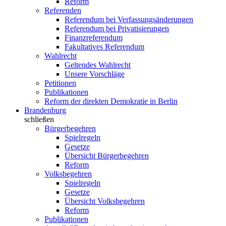
Reform
Referenden
Referendum bei Verfassungsänderungen
Referendum bei Privatisierungen
Finanzreferendum
Fakultatives Referendum
Wahlrecht
Geltendes Wahlrecht
Unsere Vorschläge
Petitionen
Publikationen
Reform der direkten Demokratie in Berlin
Brandenburg
schließen
Bürgerbegehren
Spielregeln
Gesetze
Übersicht Bürgerbegehren
Reform
Volksbegehren
Spielregeln
Gesetze
Übersicht Volksbegehren
Reform
Publikationen