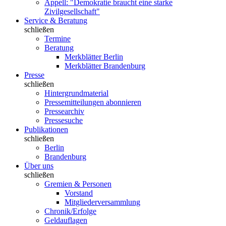
Appell: "Demokratie braucht eine starke
Zivilgesellschaft"
Service & Beratung
schließen
Termine
Beratung
Merkblätter Berlin
Merkblätter Brandenburg
Presse
schließen
Hintergrundmaterial
Pressemitteilungen abonnieren
Pressearchiv
Pressesuche
Publikationen
schließen
Berlin
Brandenburg
Über uns
schließen
Gremien & Personen
Vorstand
Mitgliederversammlung
Chronik/Erfolge
Geldauflagen