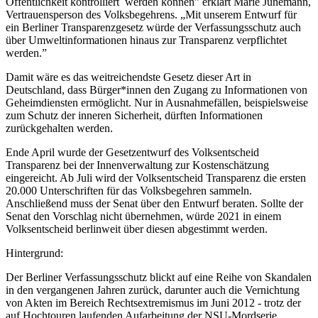
Öffentlichkeit kontrolliert werden können” erklärt Marie Jünemann,
Vertrauensperson des Volksbegehrens. „Mit unserem Entwurf für
ein Berliner Transparenzgesetz würde der Verfassungsschutz auch
über Umweltinformationen hinaus zur Transparenz verpflichtet
werden.”
Damit wäre es das weitreichendste Gesetz dieser Art in
Deutschland, dass Bürger*innen den Zugang zu Informationen von
Geheimdiensten ermöglicht. Nur in Ausnahmefällen, beispielsweise
zum Schutz der inneren Sicherheit, dürften Informationen
zurückgehalten werden.
Ende April wurde der Gesetzentwurf des Volksentscheid
Transparenz bei der Innenverwaltung zur Kostenschätzung
eingereicht. Ab Juli wird der Volksentscheid Transparenz die ersten
20.000 Unterschriften für das Volksbegehren sammeln.
Anschließend muss der Senat über den Entwurf beraten. Sollte der
Senat den Vorschlag nicht übernehmen, würde 2021 in einem
Volksentscheid berlinweit über diesen abgestimmt werden.
Hintergrund:
Der Berliner Verfassungsschutz blickt auf eine Reihe von Skandalen
in den vergangenen Jahren zurück, darunter auch die Vernichtung
von Akten im Bereich Rechtsextremismus im Juni 2012 - trotz der
auf Hochtouren laufenden Aufarbeitung der NSU-Mordserie.