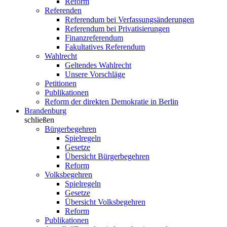
Reform
Referenden
Referendum bei Verfassungsänderungen
Referendum bei Privatisierungen
Finanzreferendum
Fakultatives Referendum
Wahlrecht
Geltendes Wahlrecht
Unsere Vorschläge
Petitionen
Publikationen
Reform der direkten Demokratie in Berlin
Brandenburg
schließen
Bürgerbegehren
Spielregeln
Gesetze
Übersicht Bürgerbegehren
Reform
Volksbegehren
Spielregeln
Gesetze
Übersicht Volksbegehren
Reform
Publikationen