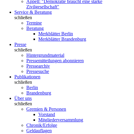
Appell: "Demokratie braucht eine starke
Zivilgesellschaft"
Service & Beratung
schließen
Termine
Beratung
Merkblätter Berlin
Merkblätter Brandenburg
Presse
schließen
Hintergrundmaterial
Pressemitteilungen abonnieren
Pressearchiv
Pressesuche
Publikationen
schließen
Berlin
Brandenburg
Über uns
schließen
Gremien & Personen
Vorstand
Mitgliederversammlung
Chronik/Erfolge
Geldauflagen