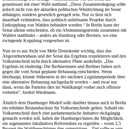
gemeinsam mit einer Wahl stattfand. „Diese Zusammenlegung sollte
jedoch nicht von der aktuellen politischen Windrichtung im Senat
abhängen, sondern gesetzlich geregelt sein. Nur so lässt sich
dauerhaft verhindern, dass politisch unliebsame Projekte durch
Entkopplung von Wahlen behindert werden.“ In Berlin kann der
Senat alleine entscheiden, ob ein Abstimmungstermin zusammen mit
Wahlen stattfindet – anders als Hamburg oder Bremen, wo eine
zwingende Kopplung vorgesehen ist.
Nun ist es aus Sicht von Mehr Demokratie wichtig, dass das
Abgeordnetenhaus und der Senat das Ergebnis respektieren und den
Volksentscheid nicht durch alternative Pläne aushebeln. „Das
Ergebnis ist eindeutig: Die Berlinerinnen und Berliner haben sich
gegen die vom Senat geplante Bebauung entschieden. Wenn
überhaupt, könnte frühestens in der nächsten Legislaturperiode über
eine alternative Bebauung nachgedacht werden – und zwar nur
dann, wenn die Parteien dies im Wahlkampf vorher auch offensiv
vertreten“, fordert Wiedmann.
Ähnlich dem Hamburger Modell solle darüber hinaus auch in Berlin
ein erhöhter Bestandsschutz für Volksentscheide gelten. Sobald ein
Volksentscheid durch eine parlamentarische Initiative rückgängig
gemacht werden soll, haben die Hamburger/innen die Möglichkeit,
ein sogenanntes fakultatives Referendum zu ergreifen – wenn 2,5
Prozent der Wahlberechtigten dies unterstützen. „Ziel sollte es sein,