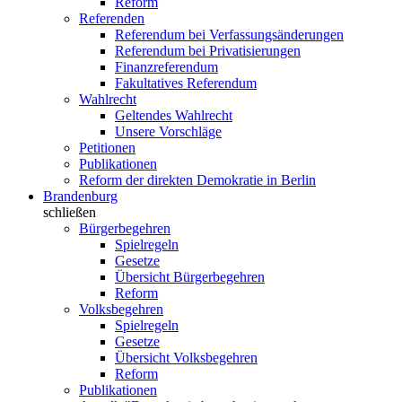
Reform
Referenden
Referendum bei Verfassungsänderungen
Referendum bei Privatisierungen
Finanzreferendum
Fakultatives Referendum
Wahlrecht
Geltendes Wahlrecht
Unsere Vorschläge
Petitionen
Publikationen
Reform der direkten Demokratie in Berlin
Brandenburg
schließen
Bürgerbegehren
Spielregeln
Gesetze
Übersicht Bürgerbegehren
Reform
Volksbegehren
Spielregeln
Gesetze
Übersicht Volksbegehren
Reform
Publikationen