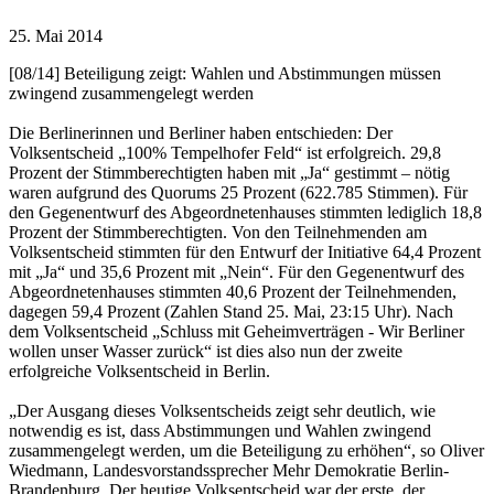
25. Mai 2014
[08/14] Beteiligung zeigt: Wahlen und Abstimmungen müssen
zwingend zusammengelegt werden
Die Berlinerinnen und Berliner haben entschieden: Der
Volksentscheid „100% Tempelhofer Feld“ ist erfolgreich. 29,8
Prozent der Stimmberechtigten haben mit „Ja“ gestimmt – nötig
waren aufgrund des Quorums 25 Prozent (622.785 Stimmen). Für
den Gegenentwurf des Abgeordnetenhauses stimmten lediglich 18,8
Prozent der Stimmberechtigten. Von den Teilnehmenden am
Volksentscheid stimmten für den Entwurf der Initiative 64,4 Prozent
mit „Ja“ und 35,6 Prozent mit „Nein“. Für den Gegenentwurf des
Abgeordnetenhauses stimmten 40,6 Prozent der Teilnehmenden,
dagegen 59,4 Prozent (Zahlen Stand 25. Mai, 23:15 Uhr). Nach
dem Volksentscheid „Schluss mit Geheimverträgen - Wir Berliner
wollen unser Wasser zurück“ ist dies also nun der zweite
erfolgreiche Volksentscheid in Berlin.
„Der Ausgang dieses Volksentscheids zeigt sehr deutlich, wie
notwendig es ist, dass Abstimmungen und Wahlen zwingend
zusammengelegt werden, um die Beteiligung zu erhöhen“, so Oliver
Wiedmann, Landesvorstandssprecher Mehr Demokratie Berlin-
Brandenburg. Der heutige Volksentscheid war der erste, der