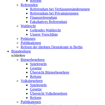
Reform
Referenden
Referendum bei Verfassungsänderungen
Referendum bei Privatisierungen
Finanzreferendum
Fakultatives Referendum
Wahlrecht
Geltendes Wahlrecht
Unsere Vorschläge
Petitionen
Publikationen
Reform der direkten Demokratie in Berlin
Brandenburg
schließen
Bürgerbegehren
Spielregeln
Gesetze
Übersicht Bürgerbegehren
Reform
Volksbegehren
Spielregeln
Gesetze
Übersicht Volksbegehren
Reform
Publikationen