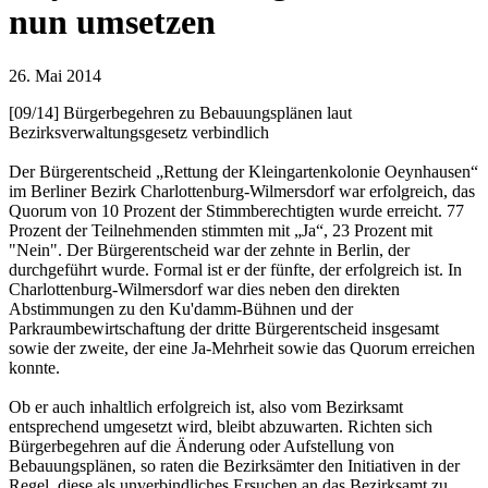
nun umsetzen
26. Mai 2014
[09/14] Bürgerbegehren zu Bebauungsplänen laut
Bezirksverwaltungsgesetz verbindlich
Der Bürgerentscheid „Rettung der Kleingartenkolonie Oeynhausen“
im Berliner Bezirk Charlottenburg-Wilmersdorf war erfolgreich, das
Quorum von 10 Prozent der Stimmberechtigten wurde erreicht. 77
Prozent der Teilnehmenden stimmten mit „Ja“, 23 Prozent mit
"Nein". Der Bürgerentscheid war der zehnte in Berlin, der
durchgeführt wurde. Formal ist er der fünfte, der erfolgreich ist. In
Charlottenburg-Wilmersdorf war dies neben den direkten
Abstimmungen zu den Ku'damm-Bühnen und der
Parkraumbewirtschaftung der dritte Bürgerentscheid insgesamt
sowie der zweite, der eine Ja-Mehrheit sowie das Quorum erreichen
konnte.
Ob er auch inhaltlich erfolgreich ist, also vom Bezirksamt
entsprechend umgesetzt wird, bleibt abzuwarten. Richten sich
Bürgerbegehren auf die Änderung oder Aufstellung von
Bebauungsplänen, so raten die Bezirksämter den Initiativen in der
Regel, diese als unverbindliches Ersuchen an das Bezirksamt zu