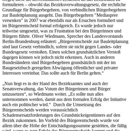
formulieren – obwohl das Bezirksverwaltungsgesetz, die rechtliche
Grundlage für Bürgerbegehren, von verbindlichen Bürgerbegehren
zur Bauleitplanung ausgeht. Das Bürgerbegehren "Mediaspree
versenken" in 2007 war ebenfalls nur als Ersuchen formuliert und
im Bürgerentscheid formal erfolgreich. Es wurde jedoch nur
teilweise umgesetzt, was zu Frustration bei den Bürgerinnen und
Bürgern führte. Oliver Wiedmann, Sprecher des Landesvorstands
Berlin-Brandenburg erläutert: „Bürgerentscheide zur Bauleitplanung
sind laut Gesetz verbindlich, sofern sie nicht gegen Landes- oder
Bundesgesetz verstoßen. Einen solchen grundsätzlichen Verstoß
dagegen können wir jedoch nicht erkennen. Auch in anderen
Bundesländern sind Bürgerbegehren grundsätzlich mit der im
Baugesetzbuch geregelten Abwägung öffentlicher und privater
Interessen vereinbar. Das sollte auch für Berlin gelten.“
„Nun liegt es in der Hand des Bezirksamtes und auch der
Senatsverwaltung, das Votum der Bürgerinnen und Bürger
umzusetzen“, so Wiedmann weiter. „Es sollte nun alles
unternommen werden, damit aus dem formalen Erfolg der Initiative
auch ein politischer wird.“ Durch die Umsetzung des
Bürgerentscheids werden voraussichtlich
Schadensersatzforderungen des Grundstückeigentümers auf den
Bezirk zukommen. Im Vorfeld des Bürgerentscheids wurde vor
allem über die Höhe der Entschädigungssumme gestritten, die fällig
wird, wenn es zum Erfolg des Bürgerentscheids kommt und die