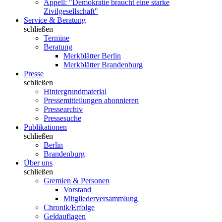
Appell: "Demokratie braucht eine starke
Zivilgesellschaft"
Service & Beratung
schließen
Termine
Beratung
Merkblätter Berlin
Merkblätter Brandenburg
Presse
schließen
Hintergrundmaterial
Pressemitteilungen abonnieren
Pressearchiv
Pressesuche
Publikationen
schließen
Berlin
Brandenburg
Über uns
schließen
Gremien & Personen
Vorstand
Mitgliederversammlung
Chronik/Erfolge
Geldauflagen