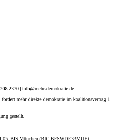
0 4208 2370 | info@mehr-demokratie.de
-fordert-mehr-direkte-demokratie-im-koalitionsvertrag-1
ng gestellt.
581 05, BfS München (BIC BFSWDE33MUE)