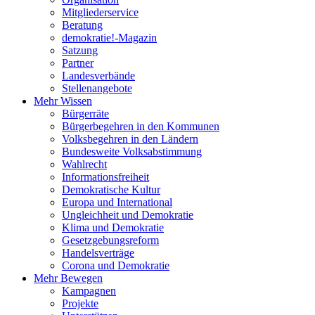
Mitgliederservice
Beratung
demokratie!-Magazin
Satzung
Partner
Landesverbände
Stellenangebote
Mehr Wissen
Bürgerräte
Bürgerbegehren in den Kommunen
Volksbegehren in den Ländern
Bundesweite Volksabstimmung
Wahlrecht
Informationsfreiheit
Demokratische Kultur
Europa und International
Ungleichheit und Demokratie
Klima und Demokratie
Gesetzgebungsreform
Handelsverträge
Corona und Demokratie
Mehr Bewegen
Kampagnen
Projekte