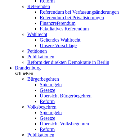
Reform
Referenden
Referendum bei Verfassungsänderungen
Referendum bei Privatisierungen
Finanzreferendum
Fakultatives Referendum
Wahlrecht
Geltendes Wahlrecht
Unsere Vorschläge
Petitionen
Publikationen
Reform der direkten Demokratie in Berlin
Brandenburg
schließen
Bürgerbegehren
Spielregeln
Gesetze
Übersicht Bürgerbegehren
Reform
Volksbegehren
Spielregeln
Gesetze
Übersicht Volksbegehren
Reform
Publikationen