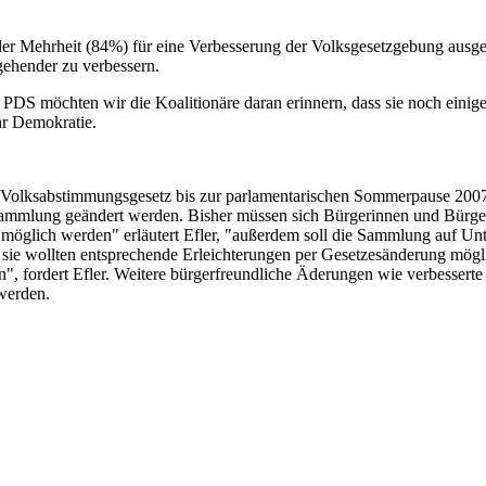
der Mehrheit (84%) für eine Verbesserung der Volksgesetzgebung ausges
gehender zu verbessern.
S möchten wir die Koalitionäre daran erinnern, dass sie noch einiges
ehr Demokratie.
r Volksabstimmungsgesetz bis zur parlamentarischen Sommerpause 200
ammlung geändert werden. Bisher müssen sich Bürgerinnen und Bürger, d
möglich werden" erläutert Efler, "außerdem soll die Sammlung auf Unte
, sie wollten entsprechende Erleichterungen per Gesetzesänderung mö
en", fordert Efler. Weitere bürgerfreundliche Äderungen wie verbessert
 werden.