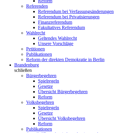
Reform
Referenden
Referendum bei Verfassungsänderungen
Referendum bei Privatisierungen
Finanzreferendum
Fakultatives Referendum
Wahlrecht
Geltendes Wahlrecht
Unsere Vorschläge
Petitionen
Publikationen
Reform der direkten Demokratie in Berlin
Brandenburg
schließen
Bürgerbegehren
Spielregeln
Gesetze
Übersicht Bürgerbegehren
Reform
Volksbegehren
Spielregeln
Gesetze
Übersicht Volksbegehren
Reform
Publikationen